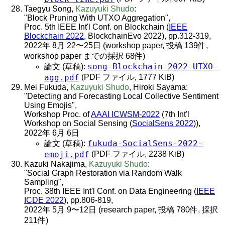
Taegyu Song,
Kazuyuki Shudo
:
"Block Pruning With UTXO Aggregation",
Proc. 5th IEEE Int'l Conf. on Blockchain (
IEEE
Blockchain 2022
, BlockchainEvo 2022), pp.312-319,
2022年 8月 22〜25日 (workshop paper, 投稿 139件,
workshop paper までの採択 68件)
song-Blockchain-2022-UTXO-
論文 (草稿):
agg.pdf
(PDF ファイル, 1777 KiB)
Mei Fukuda,
Kazuyuki Shudo
, Hiroki Sayama:
"Detecting and Forecasting Local Collective Sentiment
Using Emojis",
Workshop Proc. of
AAAI ICWSM-2022
(7th Int'l
Workshop on Social Sensing (
SocialSens 2022
)),
2022年 6月 6日
fukuda-SocialSens-2022-
論文 (草稿):
emoji.pdf
(PDF ファイル, 2238 KiB)
Kazuki Nakajima,
Kazuyuki Shudo
:
"Social Graph Restoration via Random Walk
Sampling",
Proc. 38th IEEE Int'l Conf. on Data Engineering (
IEEE
ICDE 2022
), pp.806-819,
2022年 5月 9〜12日 (research paper, 投稿 780件, 採択
211件)