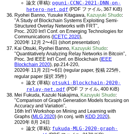
oguni-CCNC-2021-DNN-on-
論文 (草稿):
hetero-net.pdf
(PDF ファイル, 367 KiB)
Ryohei Banno, Yusuke Kitagawa,
Kazuyuki Shudo
:
"A Study of Blockchain Systems Exploiting Semi-
Structured Overlay Networks with FRT",
Proc. 2020 Int'l Conf. on Emerging Technologies for
Communications (
ICETC 2020
),
2020年 12月 2〜4日 (short presentation)
Kai Otsuki, Ryohei Banno,
Kazuyuki Shudo
:
"Quantitatively Analyzing Relay Networks in Bitcoin",
Proc. 3rd IEEE Int'l Conf. on Blockchain (
IEEE
Blockchain 2020
), pp.214-220,
2020年 11月 2日〜6日 (regular paper, 投稿 225件,
regular paper 採択 35件)
otsuki-Blockchain-2020-
論文 (草稿):
relay-net.pdf
(PDF ファイル, 400 KiB)
Mei Fukuda, Kazuki Nakajima,
Kazuyuki Shudo
:
"Comparison of Graph Generation Models focusing on
Accuracy and Variation",
16th Int'l Workshop on Mining and Learning with
Graphs (
MLG 2020
) (in conj. with
KDD 2020
),
2020年 8月 24日
fukuda-MLG-2020-graph-
論文 (草稿):