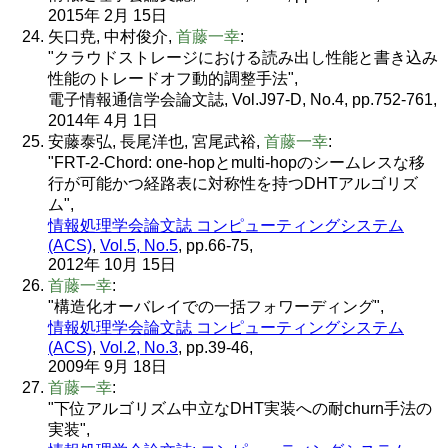
2015年 2月 15日
矢口尭, 中村俊介,
首藤一幸
:
"クラウドストレージにおける読み出し性能と書き込み
性能のトレードオフ動的調整手法",
電子情報通信学会論文誌, Vol.J97-D, No.4, pp.752-761,
2014年 4月 1日
安藤泰弘, 長尾洋也, 宮尾武裕,
首藤一幸
:
"FRT-2-Chord: one-hopとmulti-hopのシームレスな移
行が可能かつ経路表に対称性を持つDHTアルゴリズ
ム",
情報処理学会論文誌 コンピューティングシステム
(ACS)
,
Vol.5, No.5
, pp.66-75,
2012年 10月 15日
首藤一幸
:
"構造化オーバレイでの一括フォワーディング",
情報処理学会論文誌 コンピューティングシステム
(ACS)
,
Vol.2, No.3
, pp.39-46,
2009年 9月 18日
首藤一幸
:
"下位アルゴリズム中立なDHT実装への耐churn手法の
実装",