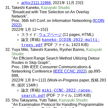
arXiv:2111.11966
, 2021年 11月 23日
Takeshi Kaneko,
Kazuyuki Shudo
:
"Broadcast with Tree Selection on An Overlay
Network",
Proc. 36th Int'l Conf. on Information Networking (
ICOIN
2022
),
2022年 1月 12〜15日
スライド:
ウェブページ
(11 pages, HTML)
kaneko-ICOIN-2022-multi-
論文 (草稿):
trees.pdf
(PDF ファイル, 1423 KiB)
Yuya Miki, Takeshi Kaneko, Ryohei Banno,
Kazuyuki
Shudo
:
"An Efficient Range Search Method Utilizing Detour
Routes in Skip Graph",
Proc. 19th IEEE Consumer Communications &
Networking Conference (
IEEE CCNC 2022
), pp.895-
898,
2022年 1月 8〜11日 (Work-in-Progress paper, 投稿 283
件, 採択 134件)
miki-CCNC-2022-range-
論文 (草稿):
search.pdf
(PDF ファイル, 1195 KiB)
Shu Takayama, Yuto Takei,
Kazuyuki Shudo
:
"An Examination Protocol for Handling Programmable