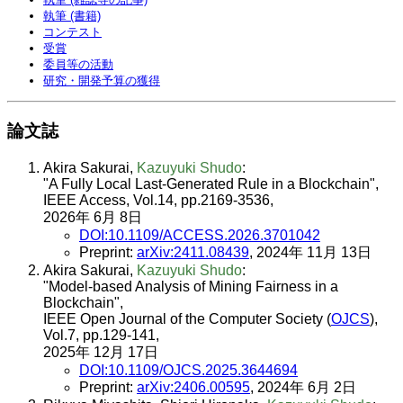
執筆 (書籍)
コンテスト
受賞
委員等の活動
研究・開発予算の獲得
論文誌
Akira Sakurai,
Kazuyuki Shudo
:
"A Fully Local Last-Generated Rule in a Blockchain",
IEEE Access, Vol.14, pp.2169-3536,
2026年 6月 8日
DOI:10.1109/ACCESS.2026.3701042
Preprint:
arXiv:2411.08439
, 2024年 11月 13日
Akira Sakurai,
Kazuyuki Shudo
:
"Model-based Analysis of Mining Fairness in a
Blockchain",
IEEE Open Journal of the Computer Society (
OJCS
),
Vol.7, pp.129-141,
2025年 12月 17日
DOI:10.1109/OJCS.2025.3644694
Preprint:
arXiv:2406.00595
, 2024年 6月 2日