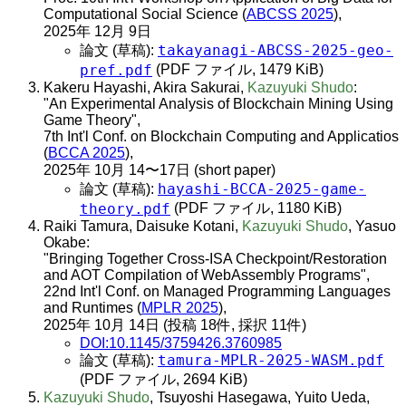
Computational Social Science (
ABCSS 2025
),
2025年 12月 9日
takayanagi-ABCSS-2025-geo-
論文 (草稿):
pref.pdf
(PDF ファイル, 1479 KiB)
Kakeru Hayashi, Akira Sakurai,
Kazuyuki Shudo
:
"An Experimental Analysis of Blockchain Mining Using
Game Theory",
7th Int'l Conf. on Blockchain Computing and Applicatios
(
BCCA 2025
),
2025年 10月 14〜17日 (short paper)
hayashi-BCCA-2025-game-
論文 (草稿):
theory.pdf
(PDF ファイル, 1180 KiB)
Raiki Tamura, Daisuke Kotani,
Kazuyuki Shudo
, Yasuo
Okabe:
"Bringing Together Cross-ISA Checkpoint/Restoration
and AOT Compilation of WebAssembly Programs",
22nd Int'l Conf. on Managed Programming Languages
and Runtimes (
MPLR 2025
),
2025年 10月 14日 (投稿 18件, 採択 11件)
DOI:10.1145/3759426.3760985
tamura-MPLR-2025-WASM.pdf
論文 (草稿):
(PDF ファイル, 2694 KiB)
Kazuyuki Shudo
, Tsuyoshi Hasegawa, Yuito Ueda,