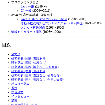
プログラミング言語
Java 一般
(1999〜)
C# 一般
(2004〜2011)
Java for 高性能計算, 分散処理
Java Just-in-Time コンパイラ関係
(1998〜2005)
浮動小数点演算セマンティクス (strictfp) 関係
(1999〜2003)
スレッド移送関係
(1997〜2000)
情報セキュリティ関係
(1995〜1996)
目次
論文誌
研究発表 (国際, 査読あり)
研究発表 (国際, 査読なし)
研究発表 (国際, 論文なし口頭発表)
研究発表 (国内, 査読あり)
研究発表 (国内, 査読なし: 研究会等)
研究発表 (国内, 査読なし: 全国大会等)
ポスター発表
展示
学位論文
インタビュー
講演
執筆 (雑誌等の記事)