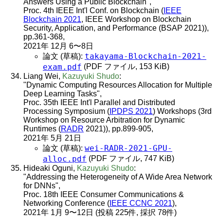
Answers Using a Public Blockchain",
Proc. 4th IEEE Int'l Conf. on Blockchain (
IEEE
Blockchain 2021
, IEEE Workshop on Blockchain
Security, Application, and Performance (BSAP 2021)),
pp.361-368,
2021年 12月 6〜8日
takayama-Blockchain-2021-
論文 (草稿):
exam.pdf
(PDF ファイル, 153 KiB)
Liang Wei,
Kazuyuki Shudo
:
"Dynamic Computing Resources Allocation for Multiple
Deep Learning Tasks",
Proc. 35th IEEE Int'l Parallel and Distributed
Processing Symposium (
IPDPS 2021
) Workshops (3rd
Workshop on Resource Arbitration for Dynamic
Runtimes (
RADR
2021)), pp.899-905,
2021年 5月 21日
wei-RADR-2021-GPU-
論文 (草稿):
alloc.pdf
(PDF ファイル, 747 KiB)
Hideaki Oguni,
Kazuyuki Shudo
:
"Addressing the Heterogeneity of A Wide Area Network
for DNNs",
Proc. 18th IEEE Consumer Communications &
Networking Conference (
IEEE CCNC 2021
),
2021年 1月 9〜12日 (投稿 225件, 採択 78件)