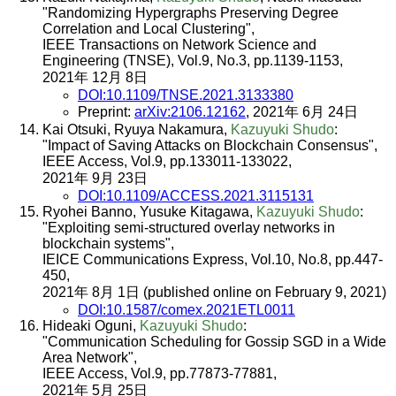
"Randomizing Hypergraphs Preserving Degree
Correlation and Local Clustering",
IEEE Transactions on Network Science and
Engineering (TNSE), Vol.9, No.3, pp.1139-1153,
2021年 12月 8日
DOI:10.1109/TNSE.2021.3133380
Preprint:
arXiv:2106.12162
, 2021年 6月 24日
Kai Otsuki, Ryuya Nakamura,
Kazuyuki Shudo
:
"Impact of Saving Attacks on Blockchain Consensus",
IEEE Access, Vol.9, pp.133011-133022,
2021年 9月 23日
DOI:10.1109/ACCESS.2021.3115131
Ryohei Banno, Yusuke Kitagawa,
Kazuyuki Shudo
:
"Exploiting semi-structured overlay networks in
blockchain systems",
IEICE Communications Express, Vol.10, No.8, pp.447-
450,
2021年 8月 1日 (published online on February 9, 2021)
DOI:10.1587/comex.2021ETL0011
Hideaki Oguni,
Kazuyuki Shudo
:
"Communication Scheduling for Gossip SGD in a Wide
Area Network",
IEEE Access, Vol.9, pp.77873-77881,
2021年 5月 25日