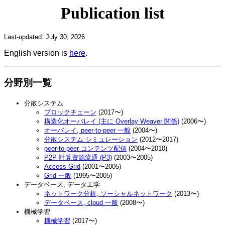
Publication list
Last-updated: July 30, 2026
English version is
here
.
分野別一覧
分散システム
ブロックチェーン
(2017〜)
構造化オーバレイ (主に Overlay Weaver 関係)
(2006〜)
オーバレイ, peer-to-peer 一般
(2004〜)
分散システム シミュレーション
(2012〜2017)
peer-to-peer コンテンツ配信
(2004〜2010)
P2P 計算資源流通 (P3)
(2003〜2005)
Access Grid
(2001〜2005)
Grid 一般
(1995〜2005)
データベース, データ工学
ネットワーク分析, ソーシャルネットワーク
(2013〜)
データベース, cloud 一般
(2008〜)
機械学習
機械学習
(2017〜)