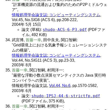
"計算機資源の流通および集約のためのP2Pミドルウェ
ア",
情報処理学会論文誌: コンピューティングシステム
,
Vol.45, No.SIG6 (ACS 6), pp.208-222,
2004年 5月 15日
shudo-ACS-6-P3.pdf
論文 (草稿):
(PDFファ
イル, 492 KiB)
武宮博,
首藤一幸
, 田中良夫, 関口智嗣:
"Grid環境上における気象予報シミュレーションシステ
ムの構築",
情報処理学会論文誌: コンピューティングシステム
,
Vol.44, No.SIG11 (ACS 3), pp.23-33,
2003年 8月
首藤一幸
, 関口智嗣, 村岡洋一:
"厳密な浮動小数点演算セマンティクスの Java 実行時
コンパイラへの実装",
情報処理学会論文誌,
Vol.44, No.6
, pp.1570-1582,
2003年 6月
shudo-IPSJ-44-6-strictfp.pdf
論文:
(PDFファイル, 375 KiB),
首藤一幸
, 関口智嗣, 村岡洋一: