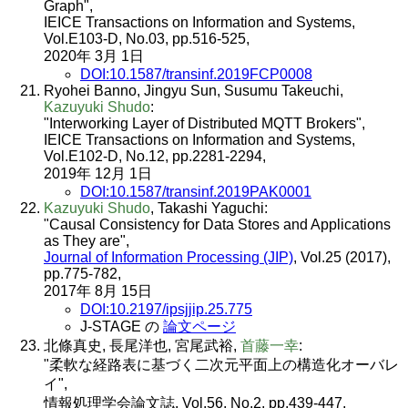
Graph",
IEICE Transactions on Information and Systems,
Vol.E103-D, No.03, pp.516-525,
2020年 3月 1日
DOI:10.1587/transinf.2019FCP0008
Ryohei Banno, Jingyu Sun, Susumu Takeuchi,
Kazuyuki Shudo
:
"Interworking Layer of Distributed MQTT Brokers",
IEICE Transactions on Information and Systems,
Vol.E102-D, No.12, pp.2281-2294,
2019年 12月 1日
DOI:10.1587/transinf.2019PAK0001
Kazuyuki Shudo
, Takashi Yaguchi:
"Causal Consistency for Data Stores and Applications
as They are",
Journal of Information Processing (JIP)
, Vol.25 (2017),
pp.775-782,
2017年 8月 15日
DOI:10.2197/ipsjjip.25.775
J-STAGE の
論文ページ
北條真史, 長尾洋也, 宮尾武裕,
首藤一幸
:
"柔軟な経路表に基づく二次元平面上の構造化オーバレ
イ",
情報処理学会論文誌, Vol.56, No.2, pp.439-447,