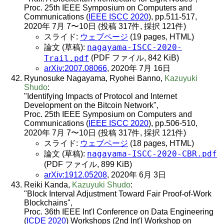
Proc. 25th IEEE Symposium on Computers and
Communications (
IEEE ISCC 2020
), pp.511-517,
2020年 7月 7〜10日 (投稿 317件, 採択 121件)
スライド:
ウェブページ
(19 pages, HTML)
nagayama-ISCC-2020-
論文 (草稿):
Trail.pdf
(PDF ファイル, 842 KiB)
arXiv:2007.08066
, 2020年 7月 16日
Ryunosuke Nagayama, Ryohei Banno,
Kazuyuki
Shudo
:
"Identifying Impacts of Protocol and Internet
Development on the Bitcoin Network",
Proc. 25th IEEE Symposium on Computers and
Communications (
IEEE ISCC 2020
), pp.506-510,
2020年 7月 7〜10日 (投稿 317件, 採択 121件)
スライド:
ウェブページ
(18 pages, HTML)
nagayama-ISCC-2020-CBR.pdf
論文 (草稿):
(PDF ファイル, 899 KiB)
arXiv:1912.05208
, 2020年 6月 3日
Reiki Kanda,
Kazuyuki Shudo
:
"Block Interval Adjustment Toward Fair Proof-of-Work
Blockchains",
Proc. 36th IEEE Int'l Conference on Data Engineering
(
ICDE 2020
) Workshops (2nd Int'l Workshop on