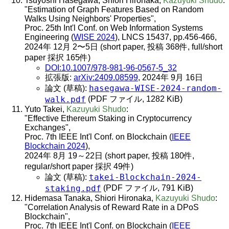
Tsuyoshi Hasegawa, Shiori Hironaka,
Kazuyuki Shudo
:
"Estimation of Graph Features Based on Random
Walks Using Neighbors' Properties",
Proc. 25th Int'l Conf. on Web Information Systems
Engineering (
WISE 2024
), LNCS 15437, pp.456-466,
2024年 12月 2〜5日 (short paper, 投稿 368件, full/short
paper 採択 165件)
DOI:10.1007/978-981-96-0567-5_32
拡張版:
arXiv:2409.08599
, 2024年 9月 16日
hasegawa-WISE-2024-random-
論文 (草稿):
walk.pdf
(PDF ファイル, 1282 KiB)
Yuto Takei,
Kazuyuki Shudo
:
"Effective Ethereum Staking in Cryptocurrency
Exchanges",
Proc. 7th IEEE Int'l Conf. on Blockchain (
IEEE
Blockchain 2024
),
2024年 8月 19～22日 (short paper, 投稿 180件,
regular/short paper 採択 49件)
takei-Blockchain-2024-
論文 (草稿):
staking.pdf
(PDF ファイル, 791 KiB)
Hidemasa Tanaka, Shiori Hironaka,
Kazuyuki Shudo
:
"Correlation Analysis of Reward Rate in a DPoS
Blockchain",
Proc. 7th IEEE Int'l Conf. on Blockchain (
IEEE