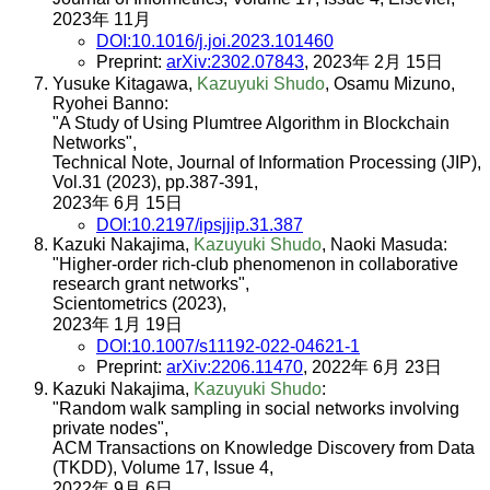
2023年 11月
DOI:10.1016/j.joi.2023.101460
Preprint:
arXiv:2302.07843
, 2023年 2月 15日
Yusuke Kitagawa,
Kazuyuki Shudo
, Osamu Mizuno,
Ryohei Banno:
"A Study of Using Plumtree Algorithm in Blockchain
Networks",
Technical Note, Journal of Information Processing (JIP),
Vol.31 (2023), pp.387-391,
2023年 6月 15日
DOI:10.2197/ipsjjip.31.387
Kazuki Nakajima,
Kazuyuki Shudo
, Naoki Masuda:
"Higher-order rich-club phenomenon in collaborative
research grant networks",
Scientometrics (2023),
2023年 1月 19日
DOI:10.1007/s11192-022-04621-1
Preprint:
arXiv:2206.11470
, 2022年 6月 23日
Kazuki Nakajima,
Kazuyuki Shudo
:
"Random walk sampling in social networks involving
private nodes",
ACM Transactions on Knowledge Discovery from Data
(TKDD), Volume 17, Issue 4,
2022年 9月 6日