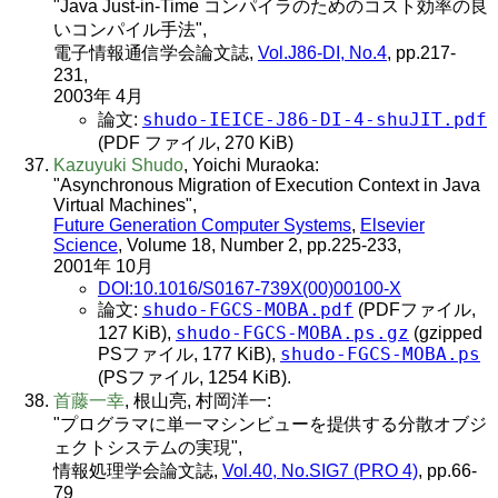
"Java Just-in-Time コンパイラのためのコスト効率の良
いコンパイル手法",
電子情報通信学会論文誌,
Vol.J86-DI, No.4
, pp.217-
231,
2003年 4月
shudo-IEICE-J86-DI-4-shuJIT.pdf
論文:
(PDF ファイル, 270 KiB)
Kazuyuki Shudo
, Yoichi Muraoka:
"Asynchronous Migration of Execution Context in Java
Virtual Machines",
Future Generation Computer Systems
,
Elsevier
Science
, Volume 18, Number 2, pp.225-233,
2001年 10月
DOI:10.1016/S0167-739X(00)00100-X
shudo-FGCS-MOBA.pdf
論文:
(PDFファイル,
shudo-FGCS-MOBA.ps.gz
127 KiB),
(gzipped
shudo-FGCS-MOBA.ps
PSファイル, 177 KiB),
(PSファイル, 1254 KiB).
首藤一幸
, 根山亮, 村岡洋一:
"プログラマに単一マシンビューを提供する分散オブジ
ェクトシステムの実現",
情報処理学会論文誌,
Vol.40, No.SIG7 (PRO 4)
, pp.66-
79