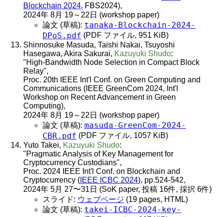
Blockchain 2024
, FBS2024),
2024年 8月 19～22日 (workshop paper)
tanaka-Blockchain-2024-
論文 (草稿):
DPoS.pdf
(PDF ファイル, 951 KiB)
Shinnosuke Masuda, Taishi Nakai, Tsuyoshi
Hasegawa, Akira Sakurai,
Kazuyuki Shudo
:
"High-Bandwidth Node Selection in Compact Block
Relay",
Proc. 20th IEEE Int'l Conf. on Green Computing and
Communications (IEEE GreenCom 2024, Int'l
Workshop on Recent Advancement in Green
Computing),
2024年 8月 19～22日 (workshop paper)
masuda-GreenCom-2024-
論文 (草稿):
CBR.pdf
(PDF ファイル, 1057 KiB)
Yuto Takei,
Kazuyuki Shudo
:
"Pragmatic Analysis of Key Management for
Cryptocurrency Custodians",
Proc. 2024 IEEE Int'l Conf. on Blockchain and
Cryptocurrency (
IEEE ICBC 2024
), pp.524-542,
2024年 5月 27〜31日 (SoK paper, 投稿 16件, 採択 6件)
スライド:
ウェブページ
(19 pages, HTML)
takei-ICBC-2024-key-
論文 (草稿):