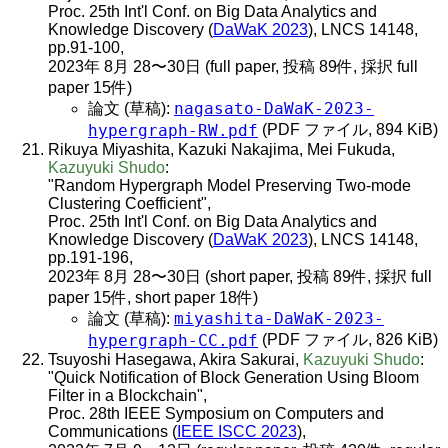
Proc. 25th Int'l Conf. on Big Data Analytics and
Knowledge Discovery (
DaWaK 2023
), LNCS 14148,
pp.91-100,
2023年 8月 28〜30日 (full paper, 投稿 89件, 採択 full
paper 15件)
nagasato-DaWaK-2023-
論文 (草稿):
hypergraph-RW.pdf
(PDF ファイル, 894 KiB)
Rikuya Miyashita, Kazuki Nakajima, Mei Fukuda,
Kazuyuki Shudo
:
"Random Hypergraph Model Preserving Two-mode
Clustering Coefficient",
Proc. 25th Int'l Conf. on Big Data Analytics and
Knowledge Discovery (
DaWaK 2023
), LNCS 14148,
pp.191-196,
2023年 8月 28〜30日 (short paper, 投稿 89件, 採択 full
paper 15件, short paper 18件)
miyashita-DaWaK-2023-
論文 (草稿):
hypergraph-CC.pdf
(PDF ファイル, 826 KiB)
Tsuyoshi Hasegawa, Akira Sakurai,
Kazuyuki Shudo
:
"Quick Notification of Block Generation Using Bloom
Filter in a Blockchain",
Proc. 28th IEEE Symposium on Computers and
Communications (
IEEE ISCC 2023
),