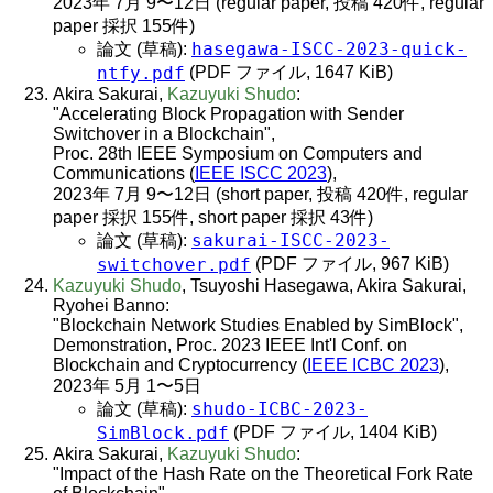
2023年 7月 9〜12日 (regular paper, 投稿 420件, regular
paper 採択 155件)
hasegawa-ISCC-2023-quick-
論文 (草稿):
ntfy.pdf
(PDF ファイル, 1647 KiB)
Akira Sakurai,
Kazuyuki Shudo
:
"Accelerating Block Propagation with Sender
Switchover in a Blockchain",
Proc. 28th IEEE Symposium on Computers and
Communications (
IEEE ISCC 2023
),
2023年 7月 9〜12日 (short paper, 投稿 420件, regular
paper 採択 155件, short paper 採択 43件)
sakurai-ISCC-2023-
論文 (草稿):
switchover.pdf
(PDF ファイル, 967 KiB)
Kazuyuki Shudo
, Tsuyoshi Hasegawa, Akira Sakurai,
Ryohei Banno:
"Blockchain Network Studies Enabled by SimBlock",
Demonstration, Proc. 2023 IEEE Int'l Conf. on
Blockchain and Cryptocurrency (
IEEE ICBC 2023
),
2023年 5月 1〜5日
shudo-ICBC-2023-
論文 (草稿):
SimBlock.pdf
(PDF ファイル, 1404 KiB)
Akira Sakurai,
Kazuyuki Shudo
:
"Impact of the Hash Rate on the Theoretical Fork Rate