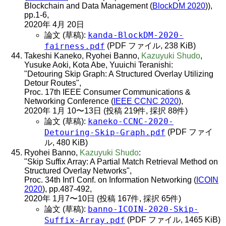
Blockchain and Data Management (
BlockDM 2020
)),
pp.1-6,
2020年 4月 20日
kanda-BlockDM-2020-
論文 (草稿):
fairness.pdf
(PDF ファイル, 238 KiB)
Takeshi Kaneko, Ryohei Banno,
Kazuyuki Shudo
,
Yusuke Aoki, Kota Abe, Yuuichi Teranishi:
"Detouring Skip Graph: A Structured Overlay Utilizing
Detour Routes",
Proc. 17th IEEE Consumer Communications &
Networking Conference (
IEEE CCNC 2020
),
2020年 1月 10〜13日 (投稿 219件, 採択 88件)
kaneko-CCNC-2020-
論文 (草稿):
Detouring-Skip-Graph.pdf
(PDF ファイ
ル, 480 KiB)
Ryohei Banno,
Kazuyuki Shudo
:
"Skip Suffix Array: A Partial Match Retrieval Method on
Structured Overlay Networks",
Proc. 34th Int'l Conf. on Information Networking (
ICOIN
2020
), pp.487-492,
2020年 1月7〜10日 (投稿 167件, 採択 65件)
banno-ICOIN-2020-Skip-
論文 (草稿):
Suffix-Array.pdf
(PDF ファイル, 1465 KiB)