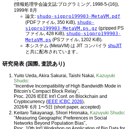
(情報処理学会論文誌:プログラミング, 1998-5-(16)),
1999年 8月
shudo-sigpro199903-MetaVM.pdf
論文:
shudo-
(PDFファイル, 350 KiB),
sigpro199903-MetaVM.ps.gz
(gzipped PS
shudo-sigpro199903-
ファイル, 428 KiB),
MetaVM.ps
(PSファイル, 1202 KiB).
本システム (MetaVM) は JIT コンパイラ
shuJIT
と共に配布されています。
研究発表 (国際, 査読あり)
Yuito Ueda, Akira Sakurai, Taishi Nakai,
Kazuyuki
Shudo
:
"Incentive Incompatibility of High Bandwidth Mode in
Bitcoin's Compact Block Relay",
Proc. 2026 IEEE Int'l Conf. on Blockchain and
Cryptocurrency (
IEEE ICBC 2026
),
2026年 6月 1〜5日 (short paper, accepted)
Keitaro Takayanagi, Shiori Hironaka,
Kazuyuki Shudo
:
"Measuring Geographic Preferences in Social
Networks Beyond Population Bias",
Proc. 10th Int'l Workshop on Application of Big Data for