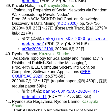
gen.pdf
(PDF ファイル, 2170 KiB)
Kazuki Nakajima,
Kazuyuki Shudo
:
"Estimating Properties of Social Networks via Random
Walk considering Private Nodes",
Proc. 26th ACM SIGKDD Int'l Conf. on Knowledge
Discovery & Data Mining (
KDD 2020
), pp.720-730,
2020年 8月 23日〜27日 (Research Track, 投稿 1279件,
採択 217件)
nakajima-KDD-2020-private-
論文 (草稿):
nodes.pdf
(PDF ファイル, 894 KiB)
arXiv:2006.12196
, 2020年 6月 22日
Ryohei Banno,
Kazuyuki Shudo
:
"Adaptive Topology for Scalability and Immediacy in
Distributed Publish/Subscribe Messaging",
Proc. 44th IEEE Computer Society Int'l Conf. on
Computers, Software and Applications (
IEEE
COMPSAC 2020
), pp.575-583,
2020年 7月 13〜17日 (regular paper, 投稿 450件, 採択
regular paper 69件)
banno-COMPSAC-2020-FRT-
論文 (草稿):
pubsub.pdf
(PDF ファイル, 605 KiB)
Ryunosuke Nagayama, Ryohei Banno,
Kazuyuki
Shudo
:
"Trail: A Blockchain Architecture for Light Nodes",