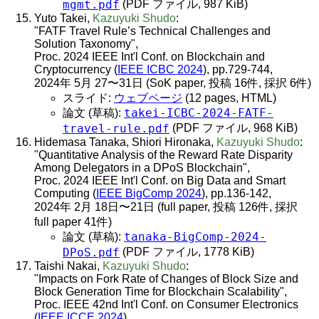
mgmt.pdf
(PDF ファイル, 987 KiB)
Yuto Takei,
Kazuyuki Shudo
:
"FATF Travel Rule’s Technical Challenges and
Solution Taxonomy",
Proc. 2024 IEEE Int'l Conf. on Blockchain and
Cryptocurrency (
IEEE ICBC 2024
), pp.729-744,
2024年 5月 27〜31日 (SoK paper, 投稿 16件, 採択 6件)
スライド:
ウェブページ
(12 pages, HTML)
takei-ICBC-2024-FATF-
論文 (草稿):
travel-rule.pdf
(PDF ファイル, 968 KiB)
Hidemasa Tanaka, Shiori Hironaka,
Kazuyuki Shudo
:
"Quantitative Analysis of the Reward Rate Disparity
Among Delegators in a DPoS Blockchain",
Proc. 2024 IEEE Int'l Conf. on Big Data and Smart
Computing (
IEEE BigComp 2024
), pp.136-142,
2024年 2月 18日〜21日 (full paper, 投稿 126件, 採択
full paper 41件)
tanaka-BigComp-2024-
論文 (草稿):
DPoS.pdf
(PDF ファイル, 1778 KiB)
Taishi Nakai,
Kazuyuki Shudo
:
"Impacts on Fork Rate of Changes of Block Size and
Block Generation Time for Blockchain Scalability",
Proc. IEEE 42nd Int'l Conf. on Consumer Electronics
(
IEEE ICCE 2024
),