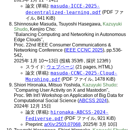
masuda-ICCE-2025-
論文 (草稿):
decentralized-learning.pdf
(PDF ファ
イル, 841 KiB)
Shinnosuke Masuda, Tsuyoshi Hasegawa,
Kazuyuki
Shudo
, Kenjiro Cho:
"Balancing Computing and Networking in Autonomous
Edge Clouds",
Proc. 22nd IEEE Consumer Communications &
Networking Conference (
IEEE CCNC 2025
), pp.536-
542,
2025年 1月 10〜13日 (投稿 353件, 採択 123件)
スライド:
ウェブページ
(21 pages, HTML)
masuda-CCNC-2025-Cloud-
論文 (草稿):
Morphing.pdf
(PDF ファイル, 1478 KiB)
Shiori Hironaka, Mitsuo Yoshida,
Kazuyuki Shudo
:
"Comparing User Activity on X and Mastodon",
Proc. 9th Int'l Workshop on Application of Big Data for
Computational Social Science (
ABCSS 2024
),
2024年 12月 15日
hironaka-ABCSS-2024-
論文 (草稿):
Fediverse.pdf
(PDF ファイル, 921 KiB)
Preprint:
arXiv:2503.07068
, 2025年 3月 10日