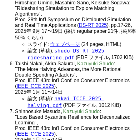
Hiroshige Umino, Masahiro Sano, Keisuke Sogawa:
"Ridesharing Simulation to Explore Matching
Algorithms",
Proc. 29th Int'l Symposium on Distributed Simulation
and Real Time Applications (
DS-RT 2025
), pp.17-26,
2025年 9月 17〜19日 (採択 regular paper 21件, 採択率
50% くらい)
スライド:
ウェブページ
(24 pages, HTML)
shudo-DS-RT-2025-
論文 (草稿):
ridesharing.pdf
(PDF ファイル, 1702 KiB)
Taishi Nakai, Akira Sakurai,
Kazuyuki Shudo
:
"The More Halving Advances, the More Rational
Double Spending Attack is",
Proc. IEEE 43rd Int'l Conf. on Consumer Electronics
(
IEEE ICCE 2025
),
2025年 1月 11〜14日
nakai-ICCE-2025-
論文 (草稿):
halving.pdf
(PDF ファイル, 1012 KiB)
Shinnosuke Masuda,
Kazuyuki Shudo
:
"Loss Based Byzantine Resilience for Decentralized
Learning",
Proc. IEEE 43rd Int'l Conf. on Consumer Electronics
(
IEEE ICCE 2025
),
2025年 1月 11〜14日