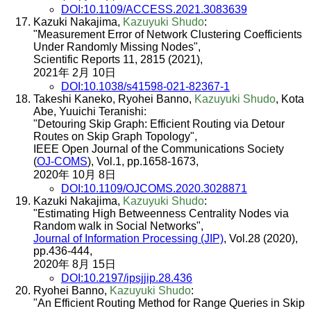
DOI:10.1109/ACCESS.2021.3083639
Kazuki Nakajima,
Kazuyuki Shudo
:
"Measurement Error of Network Clustering Coefficients
Under Randomly Missing Nodes",
Scientific Reports 11, 2815 (2021),
2021年 2月 10日
DOI:10.1038/s41598-021-82367-1
Takeshi Kaneko, Ryohei Banno,
Kazuyuki Shudo
, Kota
Abe, Yuuichi Teranishi:
"Detouring Skip Graph: Efficient Routing via Detour
Routes on Skip Graph Topology",
IEEE Open Journal of the Communications Society
(
OJ-COMS
), Vol.1, pp.1658-1673,
2020年 10月 8日
DOI:10.1109/OJCOMS.2020.3028871
Kazuki Nakajima,
Kazuyuki Shudo
:
"Estimating High Betweenness Centrality Nodes via
Random walk in Social Networks",
Journal of Information Processing (JIP)
, Vol.28 (2020),
pp.436-444,
2020年 8月 15日
DOI:10.2197/ipsjjip.28.436
Ryohei Banno,
Kazuyuki Shudo
:
"An Efficient Routing Method for Range Queries in Skip