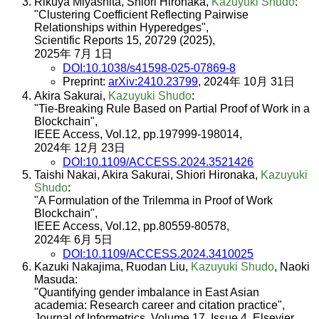
Rikuya Miyashita, Shiori Hironaka,
Kazuyuki Shudo
:
"Clustering Coefficient Reflecting Pairwise
Relationships within Hyperedges",
Scientific Reports 15, 20729 (2025),
2025年 7月 1日
DOI:10.1038/s41598-025-07869-8
Preprint:
arXiv:2410.23799
, 2024年 10月 31日
Akira Sakurai,
Kazuyuki Shudo
:
"Tie-Breaking Rule Based on Partial Proof of Work in a
Blockchain",
IEEE Access, Vol.12, pp.197999-198014,
2024年 12月 23日
DOI:10.1109/ACCESS.2024.3521426
Taishi Nakai, Akira Sakurai, Shiori Hironaka,
Kazuyuki
Shudo
:
"A Formulation of the Trilemma in Proof of Work
Blockchain",
IEEE Access, Vol.12, pp.80559-80578,
2024年 6月 5日
DOI:10.1109/ACCESS.2024.3410025
Kazuki Nakajima, Ruodan Liu,
Kazuyuki Shudo
, Naoki
Masuda:
"Quantifying gender imbalance in East Asian
academia: Research career and citation practice",
Journal of Informetrics, Volume 17, Issue 4, Elsevier,