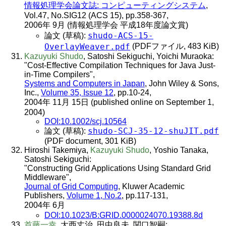
情報処理学会論文誌: コンピューティングシステム
,
Vol.47, No.SIG12 (ACS 15), pp.358-367,
2006年 9月 (情報処理学会 平成18年度論文賞)
shudo-ACS-15-
論文 (草稿):
OverlayWeaver.pdf
(PDFファイル, 483 KiB)
Kazuyuki Shudo
, Satoshi Sekiguchi, Yoichi Muraoka:
"Cost-Effective Compilation Techniques for Java Just-
in-Time Compilers",
Systems and Computers in Japan
, John Wiley & Sons,
Inc.,
Volume 35, Issue 12
, pp.10-24,
2004年 11月 15日 (published online on September 1,
2004)
DOI:10.1002/scj.10564
shudo-SCJ-35-12-shuJIT.pdf
論文 (草稿):
(PDF document, 301 KiB)
Hiroshi Takemiya,
Kazuyuki Shudo
, Yoshio Tanaka,
Satoshi Sekiguchi:
"Constructing Grid Applications Using Standard Grid
Middleware",
Journal of Grid Computing
, Kluwer Academic
Publishers,
Volume 1, No.2
, pp.117-131,
2004年 6月
DOI:10.1023/B:GRID.0000024070.19388.8d
首藤一幸
, 大西丈治, 田中良夫, 関口智嗣: