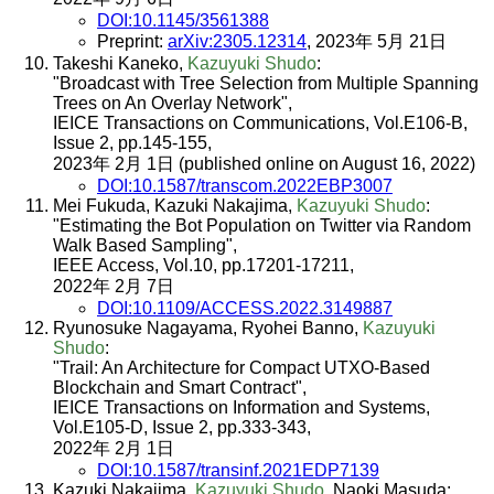
DOI:10.1145/3561388
Preprint:
arXiv:2305.12314
, 2023年 5月 21日
Takeshi Kaneko,
Kazuyuki Shudo
:
"Broadcast with Tree Selection from Multiple Spanning
Trees on An Overlay Network",
IEICE Transactions on Communications, Vol.E106-B,
Issue 2, pp.145-155,
2023年 2月 1日 (published online on August 16, 2022)
DOI:10.1587/transcom.2022EBP3007
Mei Fukuda, Kazuki Nakajima,
Kazuyuki Shudo
:
"Estimating the Bot Population on Twitter via Random
Walk Based Sampling",
IEEE Access, Vol.10, pp.17201-17211,
2022年 2月 7日
DOI:10.1109/ACCESS.2022.3149887
Ryunosuke Nagayama, Ryohei Banno,
Kazuyuki
Shudo
:
"Trail: An Architecture for Compact UTXO-Based
Blockchain and Smart Contract",
IEICE Transactions on Information and Systems,
Vol.E105-D, Issue 2, pp.333-343,
2022年 2月 1日
DOI:10.1587/transinf.2021EDP7139
Kazuki Nakajima,
Kazuyuki Shudo
, Naoki Masuda: