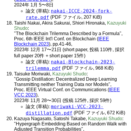
2024年 1月 5〜8日
nakai-ICCE-2024-fork-
論文 (草稿):
rate.pdf
(PDF ファイル, 207 KiB)
Taishi Nakai, Akira Sakurai, Shiori Hironaka,
Kazuyuki
Shudo
:
"The Blockchain Trilemma Described by a Formula",
Proc. 6th IEEE Int'l Conf. on Blockchain (
IEEE
Blockchain 2023
), pp.41-46,
2023年 12月 17〜21日 (short paper, 投稿 110件, 採択
full paper 20件 + short paper 15件)
nakai-Blockchain-2023-
論文 (草稿):
trilemma.pdf
(PDF ファイル, 968 KiB)
Taisuke Moriwaki,
Kazuyuki Shudo
:
"Gossip Distillation: Decentralized Deep Learning
Transmitting neither Training Data nor Models",
Proc. IEEE Virtual Conf. on Communications (
IEEE
VCC 2023
),
2023年 11月 28〜30日 (投稿 125件, 採択 59件)
moriwaki-VCC-2023-
論文 (草稿):
distillation.pdf
(PDF ファイル, 672 KiB)
Kazuya Nagasato, Satoshi Takabe,
Kazuyuki Shudo
:
"Hypergraph Embedding Based on Random Walk with
Adjusted Transition Probabilities",