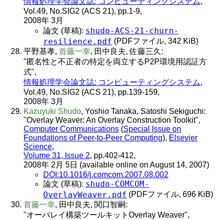
情報処理学会論文誌: コンピューティングシステム
,
Vol.49, No.SIG2 (ACS 21), pp.1-9,
2008年 3月
shudo-ACS-21-churn-
論文 (草稿):
resilience.pdf
(PDFファイル, 342 KiB)
平野基孝,
首藤一幸
, 田中良夫, 佐藤三久:
"匿名性と不正者の特定を両立するP2P環境用認証方
式",
情報処理学会論文誌: コンピューティングシステム
,
Vol.49, No.SIG2 (ACS 21), pp.139-159,
2008年 3月
Kazuyuki Shudo
, Yoshio Tanaka, Satoshi Sekiguchi:
"Overlay Weaver: An Overlay Construction Toolkit",
Computer Communications
(
Special Issue on
Foundations of Peer-to-Peer Computing
),
Elsevier
Science
,
Volume 31, Issue 2
, pp.402-412,
2008年 2月 5日 (available online on August 14, 2007)
DOI:10.1016/j.comcom.2007.08.002
shudo-COMCOM-
論文 (草稿):
OverlayWeaver.pdf
(PDFファイル, 696 KiB)
首藤一幸
, 田中良夫, 関口智嗣:
"オーバレイ構築ツールキットOverlay Weaver",