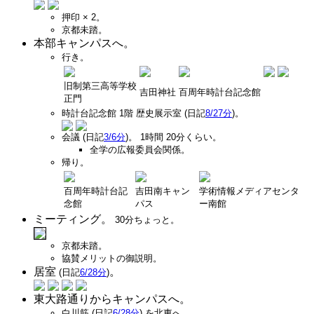
押印 × 2。
京都未踏。
本部キャンパスへ。
行き。
旧制第三高等学校
吉田神社
百周年時計台記念館
正門
時計台記念館 1階 歴史展示室 (日記
8/27分
)。
会議 (日記
3/6分
)。 1時間 20分くらい。
全学の広報委員会関係。
帰り。
百周年時計台記
吉田南キャン
学術情報メディアセンタ
念館
パス
ー南館
ミーティング。
30分ちょっと。
京都未踏。
協賛メリットの御説明。
居室
。
(日記
6/28分
)
東大路通りからキャンパスへ。
白川筋 (日記
6/28分
) を北東へ。