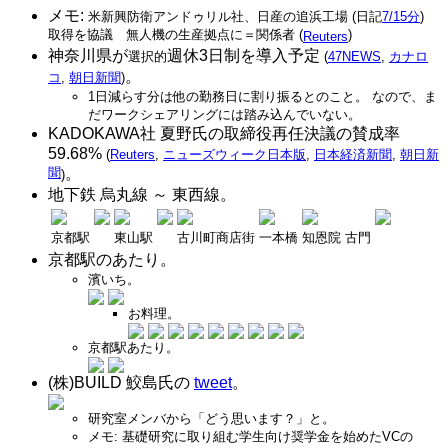
メモ:
米新興防衛アンドゥリル社、日産の追浜工場 (日記
7/15分
)
取得を協議 無人機の生産拠点に＝関係者 (
)
Reuters
神奈川県が
週休3日制を導入予定
選択的
(
47NEWS
,
カナロ
。
コ
,
朝日新聞
)
1日減らす分は他の勤務日に割り振るとのこと。 なので、ま
だワークシェアリングには踏み込んでいない。
KADOKAWA社 夏野氏の取締役再任決議の賛成率
59.68%
(
Reuters
,
ニューズウィーク日本版
,
日本経済新聞
,
朝日新
聞
。
)
地下鉄 烏丸線 ～ 東西線。
京都駅
東山駅
古川町商店街
一本橋
知恩院 古門
京都駅のあたり。
濱いち。
お料理。
京都駅あたり。
(株)BUILD 鮫島氏の
tweet
。
研究室メンバから「どう思います？」と。
メモ: 基礎研究に取り組む学生向け奨学金を始めたVCの