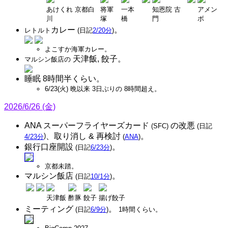
あけくれ 京都白
将軍
一本
知恩院 古
アメン
川
塚
橋
門
ボ
カレー
。
レトルト
(日記
2/20分
)
よこすか海軍カレー。
天津飯, 餃子。
マルシン飯店の
睡眠 8時間半くらい。
6/23(火) 晩以来 3日ぶりの 8時間超え。
2026/6/26 (金)
ANA スーパーフライヤーズカード
の改悪
(SFC)
(日記
)
、取り消し & 再検討
。
4/23分
(
ANA
)
銀行口座開設
。
(日記
6/23分
)
京都未踏。
マルシン飯店
。
(日記
10/1分
)
天津飯
酢豚
餃子
揚げ餃子
ミーティング
。
(日記
6/9分
)
1時間くらい。