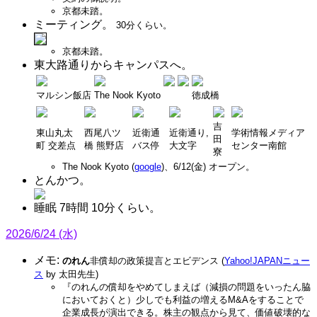
京都未踏。
ミーティング。
30分くらい。
京都未踏。
東大路通りからキャンパスへ。
マルシン飯店
The Nook Kyoto
徳成橋
吉
東山丸太
西尾八ツ
近衛通
近衛通り,
学術情報メディア
田
町 交差点
橋 熊野店
バス停
大文字
センター南館
寮
The Nook Kyoto (
google
)、6/12(金) オープン。
とんかつ。
睡眠 7時間 10分くらい。
2026/6/24 (水)
メモ:
のれん
非償却の政策提言とエビデンス (
Yahoo!JAPANニュー
ス
by 太田先生)
『のれんの償却をやめてしまえば（減損の問題をいったん脇
においておくと）少しでも利益の増えるM&Aをすることで
企業成長が演出できる。株主の観点から見て、価値破壊的な