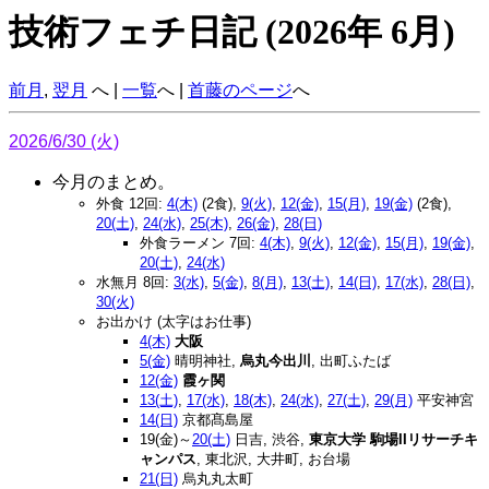
技術フェチ日記 (2026年 6月)
前月
,
翌月
へ |
一覧
へ |
首藤のページ
へ
2026/6/30 (火)
今月のまとめ。
外食 12回:
4(木)
(2食),
9(火)
,
12(金)
,
15(月)
,
19(金)
(2食),
20(土)
,
24(水)
,
25(木)
,
26(金)
,
28(日)
外食ラーメン 7回:
4(木)
,
9(火)
,
12(金)
,
15(月)
,
19(金)
,
20(土)
,
24(水)
水無月 8回:
3(水)
,
5(金)
,
8(月)
,
13(土)
,
14(日)
,
17(水)
,
28(日)
,
30(火)
お出かけ (太字はお仕事)
4(木)
大阪
5(金)
晴明神社,
烏丸今出川
, 出町ふたば
12(金)
霞ヶ関
13(土)
,
17(水)
,
18(木)
,
24(水)
,
27(土)
,
29(月)
平安神宮
14(日)
京都髙島屋
19(金)～
20(土)
日吉, 渋谷,
東京大学 駒場IIリサーチキ
ャンパス
, 東北沢, 大井町, お台場
21(日)
烏丸丸太町