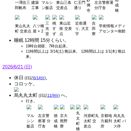
一澤信三
建築
マルシ
東山三条
仁王門
左京警察署
傳
成
郎帆布
工事
ン飯店
交差点
通り
分庁舎
寺
橋
三
桃
東山近
近衛通
吉
東山丸太
八ツ橋
学術情報メディ
光
す
衛 交差
り, 大文
田
町 交差点
屋 × 2
アセンター南館
堂
ず
点
字
寮
睡眠 12時間 15分くらい。
19時台就寝、7時台起床。
11時間以上は 3/14(土) 晩以来。 12時間以上は 1/1(木) 晩以
来。
2026/6/21 (日)
休日
。
(日記
6/14分
)
コロッケ。
烏丸丸太町
へ。
(日記
11/9分
)
行き。
丸
マル
左京警
徳
京大
河原町丸
京都地
烏丸丸
太
シン
察署 分
成
熊野
太町 交
方裁判
太町 バ
町
飯店
庁舎
橋
寮
差点
所
ス停
橋