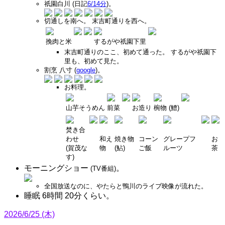
祇園白川 (日記
6/14分
)。
切通しを南へ。 末吉町通りを西へ。
挽肉と米
するがや祇園下里
末吉町通りのここ、初めて通った。 するがや祇園下
里も、初めて見た。
割烹 八寸 (
google
)。
お料理。
山芋そうめん
前菜
お造り
椀物 (鱧)
焚き合
わせ
和え
焼き物
コーン
グレープフ
お
(賀茂な
物
(鮎)
ご飯
ルーツ
茶
す)
モーニングショー
。
(TV番組)
全国放送なのに、やたらと鴨川のライブ映像が流れた。
睡眠 6時間 20分くらい。
2026/6/25 (木)