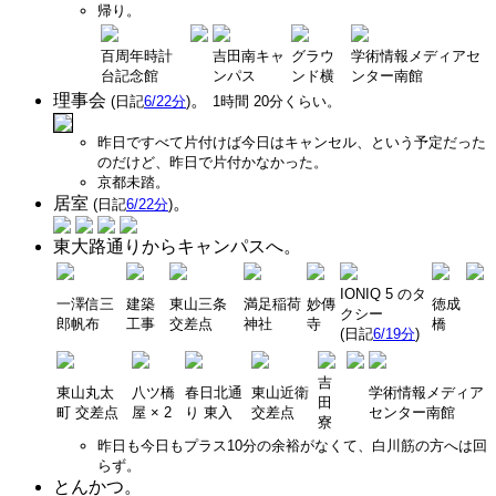
帰り。
百周年時計
吉田南キャ
グラウ
学術情報メディアセ
台記念館
ンパス
ンド横
ンター南館
理事会
。
(日記
6/22分
)
1時間 20分くらい。
昨日ですべて片付けば今日はキャンセル、という予定だった
のだけど、昨日で片付かなかった。
京都未踏。
居室
。
(日記
6/22分
)
東大路通りからキャンパスへ。
IONIQ 5 のタ
一澤信三
建築
東山三条
満足稲荷
妙傳
徳成
クシー
郎帆布
工事
交差点
神社
寺
橋
(日記
6/19分
)
吉
東山丸太
八ツ橋
春日北通
東山近衛
学術情報メディア
田
町 交差点
屋 × 2
り 東入
交差点
センター南館
寮
昨日も今日もプラス10分の余裕がなくて、白川筋の方へは回
らず。
とんかつ。