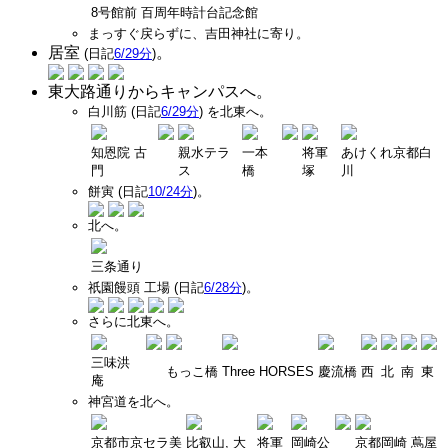
8号館前
百周年時計台記念館
まっすぐ戻らずに、吉田神社に寄り。
居室
。
(日記
6/29分
)
東大路通りからキャンパスへ。
白川筋 (日記
6/29分
) を北東へ。
知恩院 古
親水テラ
一本
将軍
あけくれ京都白
門
ス
橋
塚
川
餅寅 (日記
10/24分
)。
北へ。
三条通り
祇園饅頭 工場 (日記
6/28分
)。
さらに北東へ。
三味洪
もっこ橋
Three HORSES
慶流橋
西
北
南
東
庵
神宮道を北へ。
京都市京セラ美
比叡山, 大
将軍
岡崎公
京都岡崎 蔦屋