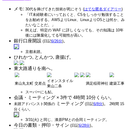
メモ:
30代を捧げてきた技術が死にそう (
はてな匿名ダイアリー
)
「IT未経験者にいっておくと、CSをしっかり勉強すること
をお勧めする。AWSよりLinux、LinuxよりOSとは何か、み
たいなことだ。」
例えば、特定の WAF に詳しくなっても、その知識は 10年
後には陳腐化してる可能性が高い。
銀行口座開設
。
(日記
6/26分
)
京都未踏。
ひれかつ, とんかつ, 唐揚げ。
東大路通りを南へ。
イオンスタイル
東山丸太町 交差点
満足稲荷神社
建築工事
東山二条
スーパーにも鮎。
会議・ミーティング × 3件で 4時間 10分くらい。
ミーティング
。
未踏アドバンスト関係の
(日記
6/8分
)
2時間 15
分くらい。
3/31(火) と同じ、漆原PMとの合同ミーティング。
今日の書類・押印・サイン
。
(日記
6/28分
)