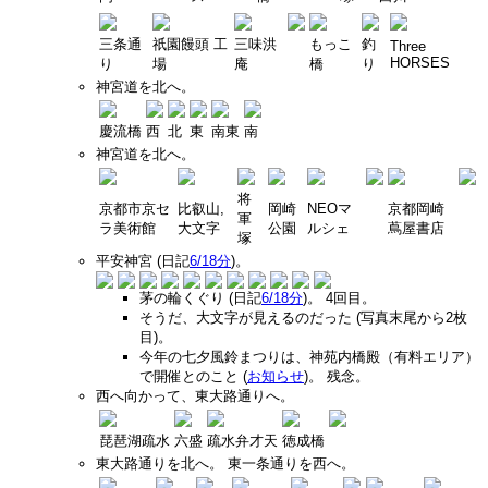
三条通
祇園饅頭 工
三味洪
もっこ
釣
Three
HORSES
り
場
庵
橋
り
神宮道を北へ。
慶流橋
西
北
東
南東
南
神宮道を北へ。
将
京都市京セ
比叡山,
岡崎
NEOマ
京都岡崎
軍
ラ美術館
大文字
公園
ルシェ
蔦屋書店
塚
平安神宮 (日記
6/18分
)。
茅の輪くぐり (日記
6/18分
)。 4回目。
そうだ、大文字が見えるのだった (写真末尾から2枚
目)。
今年の七夕風鈴まつりは、神苑内橋殿（有料エリア）
で開催とのこと (
お知らせ
)。 残念。
西へ向かって、東大路通りへ。
琵琶湖疏水
六盛
疏水弁才天
徳成橋
東大路通りを北へ。 東一条通りを西へ。