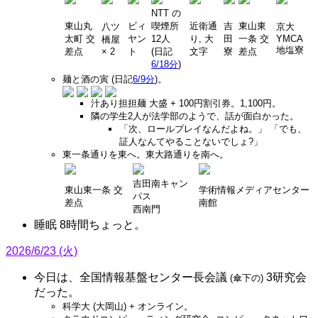
NTT の
東山丸
ビィ
喫煙所
近衛通
吉
東山東
八ツ
京大
太町 交
ヤン
12人
り, 大
田
一条 交
YMCA
橋屋
地塩寮
差点
× 2
ト
(日記
文字
寮
差点
6/18分
)
麺と酒の寅 (日記
6/9分
)。
汁あり担担麺 大盛 + 100円割引券。1,100円。
隣の学生2人が法学部のようで、話が面白かった。
「次、ロールプレイなんだよね。」 「でも、
証人なんてやることないでしょ?」
東一条通りを東へ。東大路通りを南へ。
吉田南キャン
東山東一条 交
学術情報メディアセンター
パス
差点
南館
西南門
睡眠 8時間ちょっと。
2026/6/23 (火)
今日は、全国情報基盤センター長会議
3研究会
(傘下の)
だった。
科学大 (大岡山) + オンライン。