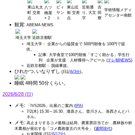
東山丸太
ビィ
東山近
近衛通
吉
八ツ
学術情報メディ
町 交差
ヤン
衛 交差
り, 大文
田
橋屋
アセンター南館
点
× 2
ト
点
字
寮
観賞:
ABEMA NEWS
埼玉大学
近鉄京都駅
埼玉大学： 企業からの協賛金で 500円朝食を 100円で提
供。
記事: 大学食堂で100円朝食「すごく助かる」学生行
列 企業が支援 人材獲得へアピール (
テレ朝NEWS
)
近鉄京都駅： 脱線事故。
ひれかつ, いなりずし
。
(日記
6/3分
)
睡眠 4時間 50分くらい。
2026/6/28 (日)
メモ:
「IVS2026」出展のご案内 (
IPA
)
7/2(木) 15:30～16:30、漆原さん、曾川さん、洛西さんとパ
ネル。
メモ:
高止まりするコメ価格は結局、農業票目当てか…農林族や鈴
木農相が発出する「コメ農政復古の大号令」 (
週間現代
)
お米関係 (日記
6/17分
)。