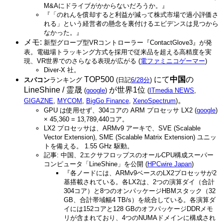
M&Aにドライブがかからないだろうか。』
『「のれんを償却すると利益が減って株式市場で過小評価さ
れる」という経営者の懸念を裏付けるエビデンスは見つから
なかった。』
メモ:
新型グローブ型VRコントローラー『ContactGlove3』が発
表。電磁場トラッキング方式を採用で従来品を超える高精度を実
現、VR世界でのさらなる表現が広がる (
電ファミニコゲーマー
)
Diver-X 社。
TOP500
にて
中国
の
スパコン
ランキング
(日記
6/28分
)
LineShine / 霊晟
が世界1位
(
google
)
(
ITmedia NEWS
,
。
GIGAZNE
,
MYCOM
,
BigGo Finance
,
XenoSpectrum
)
GPU は使用せず、304コアの ARM プロセッサ LX2 (
google
)
× 45,360 = 13,789,440コア。
LX2 プロセッサは、ARMv9 アーキで、SVE (Scalable
Vector Extension), SME (Scalable Matrix Extension) ユニッ
トを備える。 1.55 GHz 駆動。
記事: 中国、2エクサフロップスのオールCPU構成スーパー
コンピュータ「LineShine」を公開 (
HPCwire Japan
)
『各ノードには、ARMv9ベースのLX2プロセッサが2
基搭載されている。各LX2は、2つの演算ダイ（合計
304コア）と8つのオンパッケージHBMスタック（32
GB、合計帯域幅4 TB/s）を統合している。各演算ダ
イには152コアと128 GBのオフパッケージDDRメモ
リが含まれており、4つのNUMAドメインに構成され