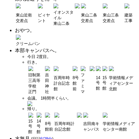
イオンスタ
東山近衛
ビィヤ
東山二条
東山三条
建築
イル
交差点
ント
交差点
交差点
工事
東山二条
おやつ。
クリームパン
本部キャンパスへ。
今日 2度目。
行き。
旧制第
吉
フ
百周年時
8号
14
15
学術情報メデ
三高等
田
ァ
号
号
計台記念
館
ィアセンター
学校
神
ミ
館
館
館
前
北館
正門
社
マ
会議。 1時間半くらい。
帰り。
15
14
8号
百周年時計
吉田南キ
学術情報メディア
号
号
館前
台記念館
ャンパス
センター南館
館
館
水無月
。
(日記
6/28分
)