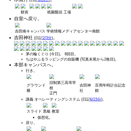
餅寅
祇園饅頭 工場
自室へ戻り。
吉田南キャンパス
学術情報メディアセンター南館
吉田神社
。
(日記
2/3分
)
茅の輪くぐり (今日)。 8回目。
ちはやふるラッピングの自販機 (写真末尾から2枚目)。
本部キャンパスへ。
行き。
旧制第三高等学
グラウンド
吉田神
百周年時計台記念
校
横
社
館
正門
講義 オペレーティングシステム (日記
6/23分
)。
スライド
黒板
教室
仮想化。
戻り。