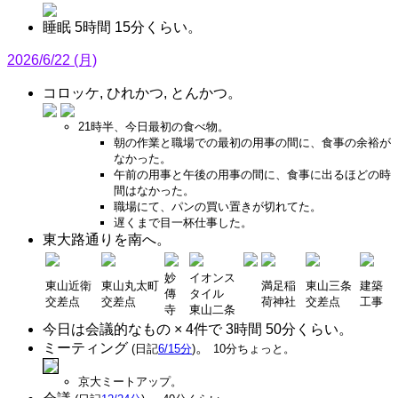
睡眠 5時間 15分くらい。
2026/6/22 (月)
コロッケ, ひれかつ, とんかつ。
21時半、今日最初の食べ物。
朝の作業と職場での最初の用事の間に、食事の余裕が
なかった。
午前の用事と午後の用事の間に、食事に出るほどの時
間はなかった。
職場にて、パンの買い置きが切れてた。
遅くまで目一杯仕事した。
東大路通りを南へ。
妙
イオンス
東山近衛
東山丸太町
満足稲
東山三条
建築
傳
タイル
交差点
交差点
荷神社
交差点
工事
寺
東山二条
今日は会議的なもの × 4件で 3時間 50分くらい。
ミーティング
。
(日記
6/15分
)
10分ちょっと。
京大ミートアップ。