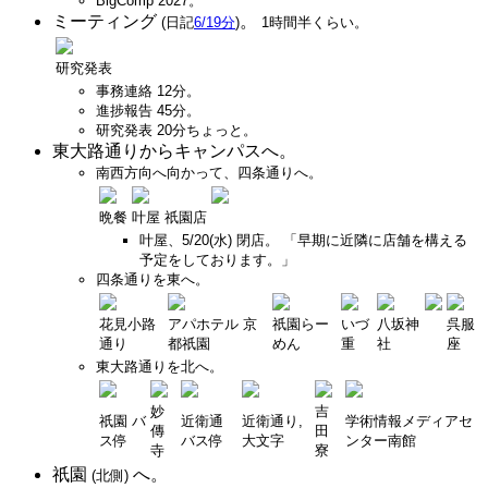
BigComp 2027。
ミーティング
。
(日記
6/19分
)
1時間半くらい。
研究発表
事務連絡 12分。
進捗報告 45分。
研究発表 20分ちょっと。
東大路通りからキャンパスへ。
南西方向へ向かって、四条通りへ。
晩餐
叶屋 祇園店
叶屋、5/20(水) 閉店。 「早期に近隣に店舗を構える
予定をしております。」
四条通りを東へ。
花見小路
アパホテル 京
祇園らー
いづ
八坂神
呉服
通り
都祇園
めん
重
社
座
東大路通りを北へ。
妙
吉
祇園 バ
近衛通
近衛通り,
学術情報メディアセ
傳
田
ス停
バス停
大文字
ンター南館
寺
寮
祇園
へ。
(北側)