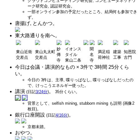
クラウドコンピューティング研究会, コンピュータネットワ
ーク研究会, 認証研究会。
一部オンライン参加の予定だったところ、結局何も参加でき
ず。
唐揚げ, とんかつ。
東大路通りを南へ。
妙
イオンス
聞
東山近衛
東山丸太町
満足稲
建築
知恩院
傳
タイル
名
交差点
交差点
荷神社
工事
古門
寺
東山二条
寺
今日は会議・講演的なもの × 3件で 3時間 25分くら
い。
今日の 3件は、主導, 喋りっぱなし, 喋りっぱなしだったの
で、けっこうエネルギー使った。
講演
。
(日記
3/24分
)
35分くらい。
背景として、selfish mining, stubborn mining も説明 (画像2
枚目)。
銀行口座開設
。
(日記
4/16分
)
京都未踏。
おやつ。