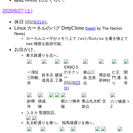
2026/6/27 (土)
休日
。
(日記
6/21分
)
Linux カーネルのバグ DirtyClone
(
tweet
by The Hacker
News)
ローカルユーザがメモリ上で
/usr/bin/su
を書き換えて
root 権限を取得可能。
お出かけ。
東大路通りを北へ。
IONIQ 5
のタクシ
一澤信
東山三
仁王
聞
鈴木古
建築
満足稲
ー
三郎帆
条 交差
門 通
名
道具店
工事
荷神社
(日記
6/23
布
点
り
寺
分
)
妙傳
徳成
都八ツ橋本
東山丸太町 交
八ツ橋屋 ×
寺
橋
舗
差点
2
ユタカ 聖護院店。
丸太町通りを東へ。 桜馬場通りを南へ。