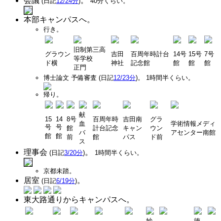
会議
。
(日記
12/24分
)
40分くらい。
本部キャンパスへ。
行き。
旧制第三高
グラウン
吉田
百周年時計台
14号
15号
7号
等学校
ド横
神社
記念館
館
館
館
正門
博士論文 予備審査 (日記
12/23分
)。 1時間半くらい。
帰り。
献
15
14
8号
百周年時
吉田南
グラ
血
学術情報メディ
号
号
館
計台記念
キャン
ウン
バ
アセンター南館
館
館
前
館
パス
ド前
ス
理事会
。
(日記
3/20分
)
1時間半くらい。
京都未踏。
居室
。
(日記
6/19分
)
東大路通りからキャンパスへ。
妙
徳