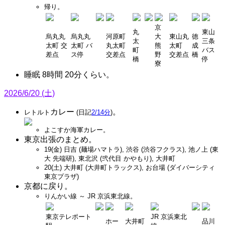
帰り。
京
丸
東山
烏丸丸
烏丸丸
河原町
大
東山丸
徳
太
三条
太町 交
太町 バ
丸太町
熊
太町
成
町
バス
差点
ス停
交差点
野
交差点
橋
橋
停
寮
睡眠 8時間 20分くらい。
2026/6/20 (土)
カレー
。
レトルト
(日記
2/14分
)
よこすか海軍カレー。
東京出張のまとめ。
19(金) 日吉 (麺場ハマトラ), 渋谷 (渋谷フクラス), 池ノ上 (東
大 先端研), 東北沢 (弐代目 かやもり), 大井町
20(土) 大井町 (大井町トラックス), お台場 (ダイバーシティ
東京プラザ)
京都に戻り。
りんかい線 ～ JR 京浜東北線。
東京テレポート
JR 京浜東北
ホー
大井町
品川