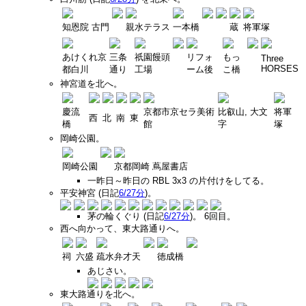
知恩院 古門
親水テラス
一本橋
蔵
将軍塚
あけくれ京
三条
祇園饅頭
リフォ
もっ
Three
HORSES
都白川
通り
工場
ーム後
こ橋
神宮道を北へ。
慶流
京都市京セラ美術
比叡山, 大文
将軍
西
北
南
東
橋
館
字
塚
岡崎公園。
岡崎公園
京都岡崎 蔦屋書店
一昨日～昨日の RBL 3x3 の片付けをしてる。
平安神宮 (日記
6/27分
)。
茅の輪くぐり (日記
6/27分
)。 6回目。
西へ向かって、東大路通りへ。
祠
六盛
疏水弁才天
徳成橋
あじさい。
東大路通りを北へ。