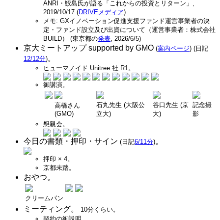
ANRI・鮫島氏が語る「これからの投資とリターン」,
2019/10/17 (
DRIVEメディア
)
メモ: GXイノベーション促進支援ファンド運営事業者の決
定・ファンド設立及び出資について（運営事業者：株式会社
BUILD） (東京都の
発表
, 2026/6/5)
京大ミートアップ supported by GMO
(
案内ページ
)
(日記
。
12/12分
)
ヒューマノイド Unitree 社 R1。
御講演。
石丸先生 (大阪公
谷口先生 (京
記念撮
高橋さん
(GMO)
立大)
大)
影
懇親会。
今日の書類・押印・サイン
。
(日記
6/11分
)
押印 × 4。
京都未踏。
おやつ。
クリームパン
ミーティング。
10分くらい。
契約の御説明。