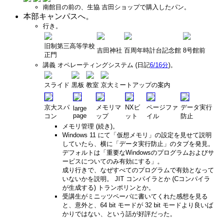
南館目の前の、生協 吉田ショップで購入したパン。
本部キャンパスへ。
行き。
旧制第三高等学校
吉田神社
百周年時計台記念館
8号館前
正門
講義 オペレーティングシステム (日記
6/16分
)。
スライド
黒板
教室
京大ミートアップの案内
京大スパ
メモリマ
NXビ
ページファ
データ実行
large
page
コン
ップ
ット
イル
防止
メモリ管理 (続き)。
Windows 11 にて「仮想メモリ」の設定を見せて説明
していたら、横に「データ実行防止」のタブを発見。
デフォルトは「重要なWindowsのプログラムおよびサ
ービスについてのみ有効にする」。
成り行きで、なぜすべてのプログラムで有効となって
いないかを説明。 JIT コンパイラとか (Cコンパイラ
が生成する) トランポリンとか。
受講生がミニッツペーパに書いてくれた感想を見る
と、意外と、64 bit モードが 32 bit モードより良いば
かりではない、という話が好評だった。