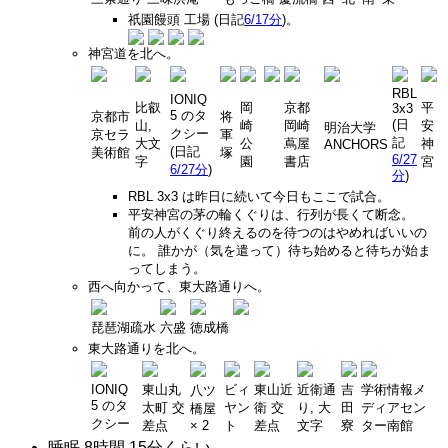
祇園饅頭 工場 (日記
6/17分
)。
神宮道を北へ。
RBL
IONIQ
比叡
岡
京都
平
3x3
5 のタ
京都市
将
(日
山,
崎
岡崎
安
明治大学
クシー
京セラ
軍
記
大文
公
蔦屋
神
ANCHORS
(日記
美術館
塚
6/27
字
園
書店
宮
6/27分
)
分
)
RBL 3x3 は昨日に続いて今日もここで試合。
平安神宮の茅の輪くぐりは、行列が長くて断念。
前の人がくぐり終えるのを待つのはやめればいいの
に。 誰かが（気を遣って）待ち始めると待ちが始ま
ってしまう。
西へ向かって、東大路通りへ。
琵琶湖疏水
六盛
徳成橋
東大路通りを北へ。
IONIQ
東山丸
ビィ
東山近
近衛通
吉
学術情報メ
八ツ
5 のタ
太町 交
ヤン
衛 交
り, 大
田
ディアセン
橋屋
クシー
差点
× 2
ト
差点
文字
寮
ター南館
睡眠 8時間 15分くらい。