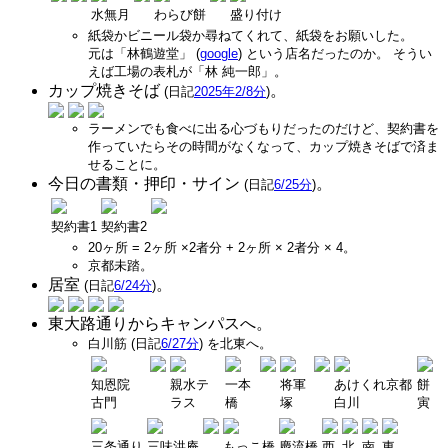
水無月
わらび餅
盛り付け
紙袋かビニール袋か尋ねてくれて、紙袋をお願いした。
元は「林鶴遊堂」 (
google
) という店名だったのか。 そうい
えば工場の表札が「林 純一郎」。
カップ焼きそば
。
(日記
2025年2/8分
)
ラーメンでも食べに出る心づもりだったのだけど、契約書を
作っていたらその時間がなくなって、カップ焼きそばで済ま
せることに。
今日の書類・押印・サイン
。
(日記
6/25分
)
契約書1
契約書2
20ヶ所 = 2ヶ所 ×2者分 + 2ヶ所 × 2者分 × 4。
京都未踏。
居室
。
(日記
6/24分
)
東大路通りからキャンパスへ。
白川筋 (日記
6/27分
) を北東へ。
知恩院
親水テ
一本
将軍
あけくれ京都
餅
古門
ラス
橋
塚
白川
寅
三条通り
三味洪庵
もっこ橋
慶流橋
西
北
南
東