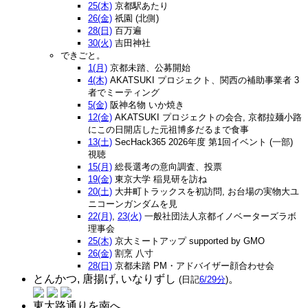
25(木)
京都駅あたり
26(金)
祇園 (北側)
28(日)
百万遍
30(火)
吉田神社
できごと。
1(月)
京都未踏、公募開始
4(木)
AKATSUKI プロジェクト、関西の補助事業者 3
者でミーティング
5(金)
阪神名物 いか焼き
12(金)
AKATSUKI プロジェクトの会合, 京都拉麺小路
にこの日開店した元祖博多だるまで食事
13(土)
SecHack365 2026年度 第1回イベント (一部)
視聴
15(月)
総長選考の意向調査、投票
19(金)
東京大学 稲見研を訪ね
20(土)
大井町トラックスを初訪問, お台場の実物大ユ
ニコーンガンダムを見
22(月)
,
23(火)
一般社団法人京都イノベーターズラボ
理事会
25(木)
京大ミートアップ supported by GMO
26(金)
割烹 八寸
28(日)
京都未踏 PM・アドバイザー顔合わせ会
とんかつ, 唐揚げ, いなりずし
。
(日記
6/29分
)
東大路通りを南へ。