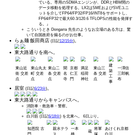
ている。専用のSDMAエンジンが、DDRとHBM間の
データ移動を処理する。LX2はSMEおよびSVEユニ
ットを介してFP64/FP32/FP16/INT8をサポートし、
FP64/FP32で最大60.3/120.6 TFLOPSの性能を発揮す
る。』
こういうとき Dongarra 先生のようなお立場のある方は、驚
いて自国政府を煽るのがお仕事。
らぁ麺 飯田商店
。
(日記
12/15分
)
東大路通りを南へ。
建
東山近
東山丸太
東山二
聞
京都
満足
東山三
一澤信
築
衛 交差
町 交差
条 交差
名
仁王
稲荷
条 交差
三郎帆
工
点
点
点
寺
門
神社
点
布
事
居室
。
(日記
6/23分
)
東大路通りからキャンパスへ。
消防車・救急車・警察。
白川筋 (日記
6/18分
) を北東へ。 6日ぶり。
知恩院 古
親水テラ
一本
将軍
あけくれ京都
蔵
門
ス
橋
塚
白川