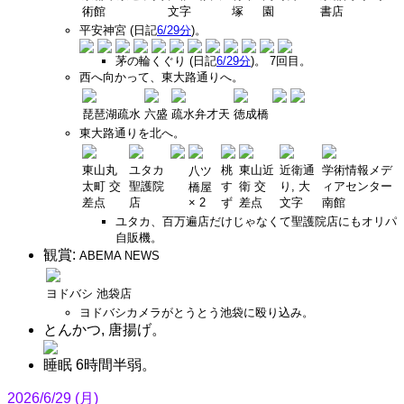
術館
文字
塚
園
書店
平安神宮 (日記
6/29分
)。
茅の輪くぐり (日記
6/29分
)。 7回目。
西へ向かって、東大路通りへ。
琵琶湖疏水
六盛
疏水弁才天
徳成橋
東大路通りを北へ。
東山丸
ユタカ
桃
東山近
近衛通
学術情報メデ
八ツ
太町 交
聖護院
す
衛 交
り, 大
ィアセンター
橋屋
差点
店
× 2
ず
差点
文字
南館
ユタカ、百万遍店だけじゃなくて聖護院店にもオリパ
自販機。
観賞:
ABEMA NEWS
ヨドバシ 池袋店
ヨドバシカメラがとうとう池袋に殴り込み。
とんかつ, 唐揚げ。
睡眠 6時間半弱。
2026/6/29 (月)