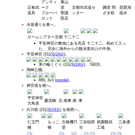
アンティ
東山
正春武
ーク
堂
京都市武道セ
圓堂 岡
琵琶湖
道具
ブルーパ
聖護
ンター
ざき邸
疏水
ロット
院店
冷泉通りを東へ。
ロームシアター京都
十二十二
平安神宮の敷地にある売店 十二十二、初めて入っ
た。 完全に海外からの観光客向けの中身。
平安神宮 (日記
6/24分
)。
茅の輪くぐり (日記
6/24分
)。 5回目。
岡崎公園。
RBL 3x3 (
google
)。
神宮道を南へ。
平安神宮
慶流橋: 北
南東
南
東
大鳥居
白川筋 (日記
6/24分
) を南西へ。
仁王門
もっこ
古株機巧
三谷稲荷
祇園饅頭
三条通
橋
橋
堂
社
工場
り