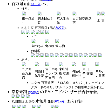
百万遍
へ。
(日記
6/15分
)
行き。
東一条通
関西日仏学
京大体育
百万遍交差点:
北
東
り
院
館
西
おむら家 百万遍店 (日記
3/27分
)。
メニュー。
旬のもん
食べ物
飲み物
お料理。
戻り。
ユタカ
吉田南キ
東山近
東山三
関西日
満足稲
マルシ
百万遍
ャンパス
衛 交差
条 交差
仏学院
荷神社
ン飯店
店
西南門
点
点
ユタカ 百万遍店、入口右側にオリパ（トレーディン
グカードのオリジナルパック）の自販機が置かれた。
京都未踏
の PM・アドバイザー顔合わせ会。
(
google
)
水無月
, わらび餅。
祇園饅頭 工場の
(日記
6/17分
)