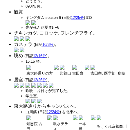
とうとう。
890円/月。
観賞:
キングダム season 6 (日記
12/25分
) #12
光が死んだ夏 #1〜6
チキンカツ, コロッケ, フレンチフライ。
カステラ
。
(日記
10/8分
)
眺め
。
(日記
12/16分
)
15:15 頃。
東大路通りの方
比叡山
吉田寮
吉田寮, 医学部, 病院
居室
。
(日記
12/26分
)
昨晩、片付けが完了した。
学生室。
東大路通りからキャンパスへ。
白川筋 (日記
12/24分
) を北東へ。
知恩院 古
親水テラ
一本
あけくれ京都白川
門
ス
橋