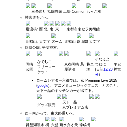
三条通り
祇園饅頭 工場
Com-ion
もっこ橋
神宮道を北へ。
慶流橋: 西
北
南
東
京都市京セラ美術館
比叡山, 大文字
ズーム: 比叡山
叡山閣
大文字
岡崎公園, 平安神宮。
そなえよ
なでしこ
岡崎
京都岡崎 蔦
将軍
つねに
平安
フリーマー
公園
屋講演
塚
(日記
12/23
神宮
ケット
分
)
ロームシアター京都では、京 Premium Live 2025
(
google
)。 アニメミュージックフェス、とのこと。
天下一品のキッチンカーが出てる。
天下一品
グッズ販売
京プレミアム店
西へ向かって、東大路通りへ。
琵琶湖疏水
祠
六盛
疏水弁才天
徳成橋