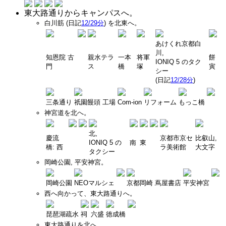
東大路通りからキャンパスへ。
白川筋 (日記
12/29分
) を北東へ。
あけくれ京都白
川,
知恩院 古
親水テラ
一本
将軍
餅
IONIQ 5 のタク
門
ス
橋
塚
寅
シー
(日記
12/28分
)
三条通り
祇園饅頭 工場
Com-ion
リフォーム
もっこ橋
神宮道を北へ。
北,
慶流
京都市京セ
比叡山,
IONIQ 5 の
南
東
橋: 西
ラ美術館
大文字
タクシー
岡崎公園, 平安神宮。
岡崎公園
NEOマルシェ
京都岡崎 蔦屋書店
平安神宮
西へ向かって、東大路通りへ。
琵琶湖疏水
祠
六盛
徳成橋
東大路通りを北へ。