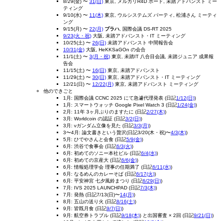
8/29(金) 〜
31(日)
東京, メルカリR4D ボード, 未踏アドバンスト ミー
ティング
9/10(水) 〜
11(木)
東京, ウルシステムズ パーティ, 松浦さん ミーティ
ング
9/15(月) 〜
22(月)
プラハ
, 国際会議 DS-RT 2025
9/23(火・祝)
大阪, 未踏アドバンスト・IT ミーティング
10/25(土) 〜
26(日)
未踏アドバンスト 中間報告会
10/31(金)
大阪, HeKKSaGOn の会合
11/1(土) 〜
3(月・祝)
東京, 未踏IT 八合目会議, 未踏ジュニア 成果報
告会
11/15(土) 〜
16(日)
東京, 未踏アドバンスト
11/29(土) 〜
30(日)
東京, 未踏アドバンスト・IT ミーティング
12/21(日) 〜
12/22(月)
東京, 未踏アドバンスト ミーティング
他のできごと
1月: 国際会議 CCNC 2025 にて急遽代理発表 (日記
1/12(日)
)
1月: スマートウォッチ Google Pixel Watch 3 (日記
1/24(金)
)
2月: 11年 3ヶ月ぶりのますたに (日記
2/27(木)
)
3月: Worldcoin の認証 (日記
3/2(日)
)
3月: νガンダム立像を見た (日記
3/3(月)
)
3〜4月: 論文書きという贅沢(日記3/20(木・祝)〜
4/3(木)
)
5月: ひでやさんと会食 (日記
5/9(金)
)
6月: 渋谷で食事会 (日記
6/3(火)
)
6月: 初めてのソニー本社ビル (日記
6/4(水)
)
6月: 初めての京産大 (日記
6/6(金)
)
6月: 情報処理学会 理事の任期満了 (日記
6/11(水)
)
6月: なるめんのカレーそば (日記
6/17(火)
)
6月: 平安神宮 七夕風鈴まつり (日記
6/29(日)
)
7月: IVS 2025 LAUNCHPAD (日記
7/3(木)
)
7月: 発熱 (日記7/13(日)〜
14(月)
)
8月: 五山の送り火 (日記
8/16(土)
)
9月: 皆既月食 (日記
9/7(日)
)
9月: 航空券トラブル (日記
9/18(木)
) と出国審査 × 2回 (日記
9/21(日)
)