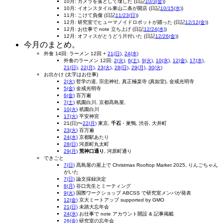
10月: カメラを落として壊した (日記
10/3(金)
)
10月: イオンスタイル東山二条が開店 (日記
10/15(水)
)
11月: こけて負傷 (日記
11/23(日)
)
12月: 研究室でヒューマノイドロボットが踊った (日記
12/12(金)
)
12月: お仕事で note 立ち上げ (日記
12/24(水)
)
12月: オフィスがとうどう片付いた (日記
12/26(金)
)
今月のまとめ。
外食 14回: ラーメン 12回 +
21(日)
,
24(水)
外食のラーメン 12回:
2(火)
,
6(土)
,
9(火)
,
10(水)
,
12(金)
,
17(水)
,
21(日)
,
22(月)
,
23(火)
,
28(日)
,
29(月)
,
30(火)
お出かけ (太字はお仕事)
2(火)
哲学の道, 宗忠神社, 真正極楽寺 (真如堂), 金戒光明寺
5(金)
金戒光明寺
6(金)
百万遍
7(土)
祇園白川, 京都髙島屋,
10(火)
祇園白川
17(火)
平安神宮
21(日)〜
22(月)
東京,
千石
・巣鴨, 渋谷, 大井町
23(火)
百万遍
24(水)
京都駅あたり
28(日)
河原町丸太町
29(月)
荒神口通り
, 河原町通り
できごと
7(日)
髙島屋の屋上で Christmas Rooftop Market 2025, りんごちゃん
がいた
7(日)
論文採録決定
8(月)
谷口先生とミーティング
9(火)
国際ワークショップ ABCSS で研究室メンバが発表
12(金)
京大ミートアップ supported by GMO
21(日)
未踏大忘年会
24(水)
お仕事で note アカウント開設 & 記事掲載
26(金)
研究室の忘年会