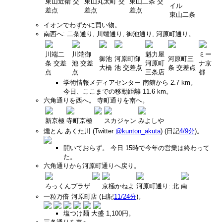
東山近衛 交
東山丸太町 交
東山二条 交
イル
差点
差点
差点
東山二条
イオンでわずかに買い物。
南西へ: 二条通り, 川端通り, 御池通り, 河原町通り。
川端二
川端御
魁力屋
ミー
御池
河原町御
河原町三
条 交差
池 交差
河原町
ナ京
大橋
池 交差点
条 交差点
点
点
三条店
都
学術情報メディアセンター 南館から 2.7 km。
今日、ここまでの移動距離 11.6 km。
六角通りを西へ。 寺町通りを南へ。
新京極
寺町京極
スカジャン
みよしや
燻とん あくた川 (Twitter
@kunton_akuta
) (日記
4/9分
)。
開いておらず。 今日 15時で今年の営業は終わって
た。
六角通りから河原町通りへ戻り。
ろっくんプラザ
京極かねよ
河原町通り: 北
南
一粒万倍 河原町店 (日記
11/24分
)。
塩つけ麺 大盛 1,100円。