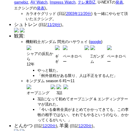
gamebiz
,
AV Watch
,
Impress Watch
,
テレ東BIZ
, U-NEXTの
発表
,
。
エクシングの
発表
)
カラオケグリッド (日記
2003年11/20分
) を一緒にやらせて頂
いたエクシング。
シュトレン
。
(日記
11/24分
)
観賞:
機動戦士ガンダム 閃光のハサウェイ (
google
)
シャアの反乱か
ギ
ペーネロペ
Ξガンダ
ペーネロペ
ら
ギ
ー
ム
ー
12年
やっと観た。
「例外規程がある限り、人は不正をするんだ」
キングダム season 6 #1〜11
オープニング
3話
3話になって初めてオープニング & エンディングテー
マが流れた。
「今いる秦将全員がまとめてかかってきても、この李
牧の相手ではない。それでもやるというのなら、かか
ってくるがいい。」
とんかつ
, 羊羹
。
(日記
12/20分
)
(日記
12/20分
)