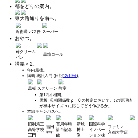
都をどりの案内。
東大路通りを南へ。
近衛通 バス停
スーパー
おやつ。
苺クリーム
黒糖ロール
パン
講義 × 2。
年内最後。
講義 統計入門 (日記
12/19分
)。
黒板
スクリーン
教室
第12回 相関。
黒板: 母相関係数 ρ = 0 の検定において、
t
の実現値
が標本サイズ
n
に応じてどう伸びるか。
本部キャンパスへ。
旧制第三
百周年時
新城
国際科学
吉田
ファミマ
高等学校
計台記念
博士
イノベー
神社
京都大学店
正門
館
像
ション棟