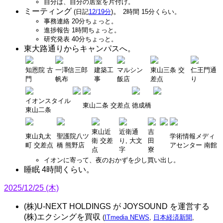
自分は、自分の居室を片付け。
ミーティング
。
(日記
12/19分
)
2時間 15分くらい。
事務連絡 20分ちょっと。
進捗報告 1時間ちょっと。
研究発表 40分ちょっと。
東大路通りからキャンパスへ。
知恩院 古
一澤信三郎
建築工
マルシン
東山三条 交
仁王門通
門
帆布
事
飯店
差点
り
イオンスタイル
東山二条 交差点
徳成橋
東山二条
東山近
近衛通
吉
東山丸太
聖護院八ツ
学術情報メディ
衛 交差
り, 大文
田
町 交差点
橋 熊野店
アセンター 南館
点
字
寮
イオンに寄って、夜のおかずを少し買い出し。
睡眠 4時間くらい。
2025/12/25 (木)
(株)U-NEXT HOLDINGS が JOYSOUND を運営する
(株)エクシングを買収
(
ITmedia NEWS
,
日本経済新聞
,