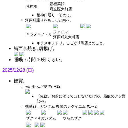
新福菜館
荒神橋
府立医大前店
荒神口通り、初めて。
河原町通りをちょっと南へ。
ファミマ
キラメキノトリ
河原町丸太町店
キラメキノトリ、ここが 1号店とのこと。
鯖西京焼き, 唐揚げ。
睡眠 7時間 10分くらい。
2025/12/28 (日)
観賞。
光が死んだ夏 #7〜12
「俺は、お前に消えてほしないだけの、最低のクソ野
郎や」
機動戦士ガンダム 復讐のレクイエム #1〜2
ザク × 4
ガンダム
やられザク