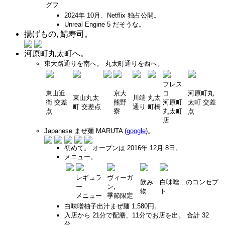
グフ
2024年 10月、Netflix 独占公開。
Unreal Engine 5 だそうな。
揚げもの, 鯖寿司。
河原町丸太町へ。
東大路通りを南へ。 丸太町通りを西へ。
フレス
東山近
京大
コ
河原町丸
東山丸太
川端
丸太
衛 交差
熊野
河原町
太町 交差
町 交差点
通り
町橋
点
寮
丸太町
点
店
Japanese まぜ麺 MARUTA (
google
)。
初めて。 オープンは 2016年 12月 8日。
メニュー。
レギュラ
ヴィーガ
飲み
白味噌…のコンセプ
ー
ン,
物
ト
メニュー
季節限定
白味噌柚子出汁まぜ麺 1,580円。
入店から 21分で配膳、11分でお店を出。 合計 32
分。