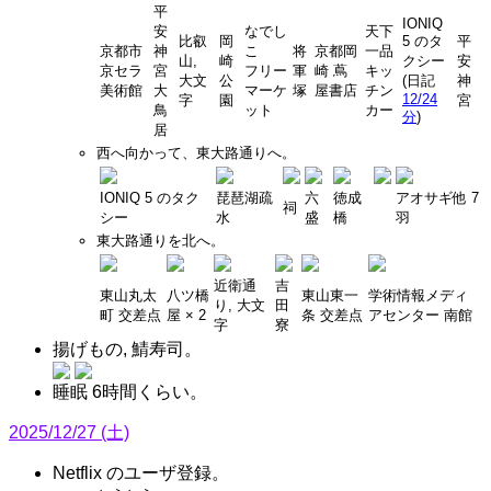
平
IONIQ
安
なでし
天下
比叡
岡
5 のタ
平
京都市
神
こ
将
京都岡
一品
山,
崎
クシー
安
京セラ
宮
フリー
軍
崎 蔦
キッ
大文
公
(日記
神
美術館
大
マーケ
塚
屋書店
チン
12/24
字
園
宮
鳥
ット
カー
分
)
居
西へ向かって、東大路通りへ。
IONIQ 5 のタク
琵琶湖疏
六
徳成
アオサギ他 7
祠
シー
水
盛
橋
羽
東大路通りを北へ。
近衛通
吉
東山丸太
八ツ橋
東山東一
学術情報メディ
り, 大文
田
町 交差点
屋 × 2
条 交差点
アセンター 南館
字
寮
揚げもの, 鯖寿司。
睡眠 6時間くらい。
2025/12/27 (土)
Netflix のユーザ登録。