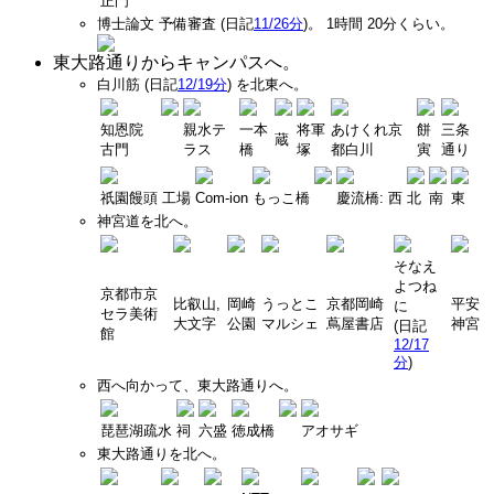
正門
博士論文 予備審査
(日記
11/26分
)
。 1時間 20分くらい。
東大路通りからキャンパスへ。
白川筋 (日記
12/19分
) を北東へ。
知恩院
親水テ
一本
将軍
あけくれ京
餅
三条
蔵
古門
ラス
橋
塚
都白川
寅
通り
祇園饅頭 工場
Com-ion
もっこ橋
慶流橋: 西
北
南
東
神宮道を北へ。
そなえ
よつね
京都市京
比叡山,
岡崎
うっとこ
京都岡崎
平安
に
セラ美術
大文字
公園
マルシェ
蔦屋書店
神宮
(日記
館
12/17
分
)
西へ向かって、東大路通りへ。
琵琶湖疏水
祠
六盛
徳成橋
アオサギ
東大路通りを北へ。