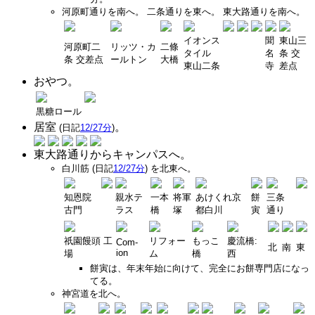
河原町通りを南へ。 二条通りを東へ。 東大路通りを南へ。
イオンス
聞
東山三
河原町二
リッツ・カ
二條
タイル
名
条 交
条 交差点
ールトン
大橋
東山二条
寺
差点
おやつ。
黒糖ロール
居室
。
(日記
12/27分
)
東大路通りからキャンパスへ。
白川筋 (日記
12/27分
) を北東へ。
知恩院
親水テ
一本
将軍
あけくれ京
餅
三条
古門
ラス
橋
塚
都白川
寅
通り
祇園饅頭 工
リフォー
もっこ
慶流橋:
Com-
北
南
東
ion
場
ム
橋
西
餅寅は、年末年始に向けて、完全にお餅専門店になっ
てる。
神宮道を北へ。