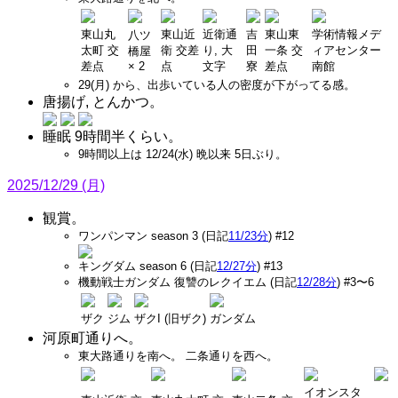
東山丸
東山近
近衛通
吉
東山東
学術情報メデ
八ツ
太町 交
衛 交差
り, 大
田
一条 交
ィアセンター
橋屋
差点
× 2
点
文字
寮
差点
南館
29(月) から、出歩いている人の密度が下がってる感。
唐揚げ, とんかつ。
睡眠 9時間半くらい。
9時間以上は 12/24(水) 晩以来 5日ぶり。
2025/12/29 (月)
観賞。
ワンパンマン season 3 (日記
11/23分
) #12
キングダム season 6 (日記
12/27分
) #13
機動戦士ガンダム 復讐のレクイエム (日記
12/28分
) #3〜6
ザク
ジム
ザクI (旧ザク)
ガンダム
河原町通りへ。
東大路通りを南へ。 二条通りを西へ。
イオンスタ