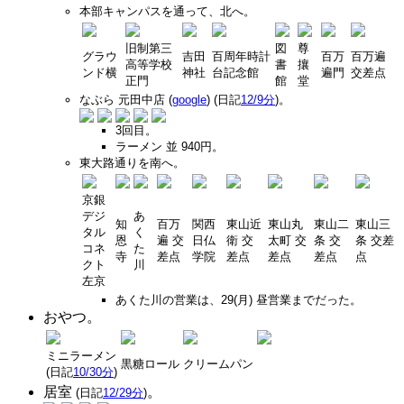
本部キャンパスを通って、北へ。
旧制第三
図
尊
グラウ
吉田
百周年時計
百万
百万遍
高等学校
書
攘
ンド横
神社
台記念館
遍門
交差点
正門
館
堂
なぶら 元田中店 (
google
) (日記
12/9分
)。
3回目。
ラーメン 並 940円。
東大路通りを南へ。
京銀
デジ
あ
知
百万
関西
東山近
東山丸
東山二
東山三
タル
く
恩
遍 交
日仏
衛 交
太町 交
条 交
条 交差
コネ
た
寺
差点
学院
差点
差点
差点
点
クト
川
左京
あくた川の営業は、29(月) 昼営業までだった。
おやつ。
ミニラーメン
黒糖ロール
クリームパン
(日記
10/30分
)
居室
。
(日記
12/29分
)