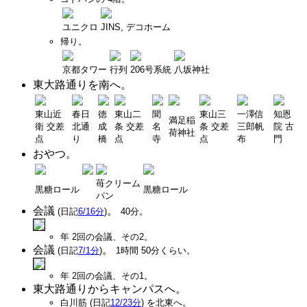
ユニクロ
JINS, デコホーム
帰り。
京都タワー
行列
206号系統
八坂神社
東大路通りを南へ。
東山近
春日
徳
東山二
聞
東山三
一澤信
知恩
満足稲
衛 交差
北通
成
条 交差
名
条 交差
三郎帆
院 古
荷神社
点
り
橋
点
寺
点
布
門
おやつ。
苺クリーム
黒糖ロール
黒糖ロール
パン
会議
。
(日記
6/16分
)
40分。
年 2回の会議、その2。
会議
。
(日記
7/1分
)
1時間 50分くらい。
年 2回の会議、その1。
東大路通りからキャンパスへ。
白川筋 (日記
12/23分
) を北東へ。