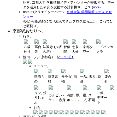
記事: 京都大学 学術情報メディアセンターが提供する、デー
タを活用した研究を支援する計算機サービス (
note
)
note のクリエイターページ:
京都大学 学術情報メディアセ
ンター
4月から断続的に取り組んできたブログ立ち上げ、これでひ
と区切り。
京都駅あたりへ。
行き。
八坂
高台
法観寺 (八坂
智積
七条
京都タ
ヨドバシカ
神社
寺
の塔)
院
大橋
ワー
メラ
焼肉トラジ 京都店 (日記
11/13分
)。
メニュー。
季節も
特選素
サラダ, 漬
一品, 握り, 刺
盛合
の
材
物
身
せ
タン, 焼
ご飯,
カルビ, ハ
海鮮, 豚,
麺, スー
きしゃ
デザー
ラミ・赤身
ホルモン
プ, 石鍋
ぶ
ト
お肉。
ヨドバシの 4階。