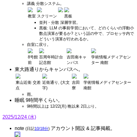
講義 分散システム。
教室
スクリーン
黒板
並列・分散 深層学習。
黒板: LLM の事前学習において、どのくらいの浮動小
数点演算が要るか? という話の中で、プロセッサ内で
どういう演算が行われるか。
自室に戻り。
8号館
百周年時計台
吉田南キャ
学術情報メディアセン
前
記念館
ンパス
ター 南館
東大路通りからキャンパスへ。
東山近衛 交差
近衛通り, (大文
吉田
学術情報メディアセンター
点
字)
寮
南館
雨。
睡眠 9時間半くらい。
9時間以上は 12/22(月) 晩以来 2日ぶり。
2025/12/24 (水)
note
アカウント開設 & 記事掲載。
(日記
10/18分
)