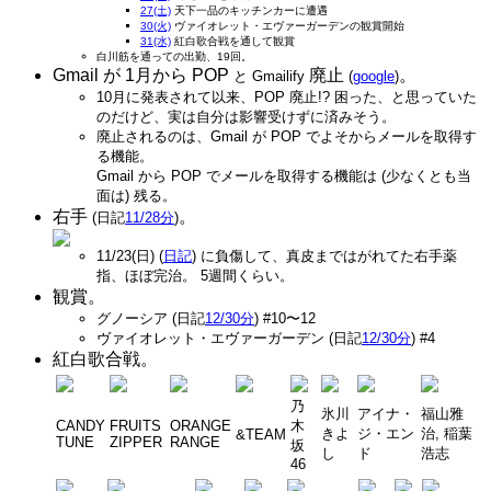
27(土)
天下一品のキッチンカーに遭遇
30(火)
ヴァイオレット・エヴァーガーデンの観賞開始
31(水)
紅白歌合戦を通して観賞
白川筋を通っての出勤、19回。
Gmail が 1月から POP
廃止
。
と Gmailify
(
google
)
10月に発表されて以来、POP 廃止!? 困った、と思っていた
のだけど、実は自分は影響受けずに済みそう。
廃止されるのは、Gmail が POP でよそからメールを取得す
る機能。
Gmail から POP でメールを取得する機能は (少なくとも当
面は) 残る。
右手
。
(日記
11/28分
)
11/23(日) (
日記
) に負傷して、真皮まではがれてた右手薬
指、ほぼ完治。 5週間くらい。
観賞。
グノーシア (日記
12/30分
) #10〜12
ヴァイオレット・エヴァーガーデン (日記
12/30分
) #4
紅白歌合戦。
乃
氷川
アイナ・
福山雅
CANDY
FRUITS
ORANGE
木
きよ
ジ・エン
治, 稲葉
&TEAM
TUNE
ZIPPER
RANGE
坂
し
ド
浩志
46