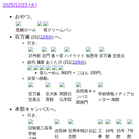
2025/12/23 (火)
おやつ。
黒糖ロール
苺クリームパン
百万遍
へ。
(日記
12/6分
)
行き。
15号館
北門
進々堂
ハイライト
知恩寺
百万遍 交差点
総代 麺家 あくた川 (日記
12/6分
)。
並らーめん 960円 + ごはん 100円。
自室へ移動。
吉田南キャ
百万遍
京大体
関西日
学術情報メディアセ
ンパス
交差点
育館
仏学院
ンター 南館
西南門
本部キャンパスへ。
行き。
旧制第三高等
吉田神
百周年時計台記
工
14号
15号
7号
学校
社
念館
事
館
館
館