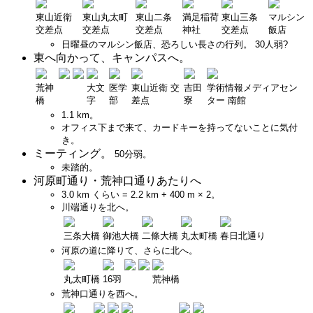
東山近衛
東山丸太町
東山二条
満足稲荷
東山三条
マルシン
交差点
交差点
交差点
神社
交差点
飯店
日曜昼のマルシン飯店、恐ろしい長さの行列。 30人弱?
東へ向かって、キャンパスへ。
荒神
大文
医学
東山近衛 交
吉田
学術情報メディアセン
橋
字
部
差点
寮
ター 南館
1.1 km。
オフィス下まで来て、カードキーを持ってないことに気付
き。
ミーティング。
50分弱。
未踏的。
河原町通り・荒神口通りあたりへ
3.0 km くらい = 2.2 km + 400 m × 2。
川端通りを北へ。
三条大橋
御池大橋
二條大橋
丸太町橋
春日北通り
河原の道に降りて、さらに北へ。
丸太町橋
16羽
荒神橋
荒神口通りを西へ。