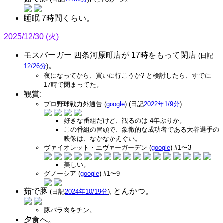
睡眠 7時間くらい。
2025/12/30 (火)
モスバーガー 四条河原町店が 17時をもって閉店
(日記
。
12/26分
)
夜になってから、買いに行こうか? と検討したら、すでに
17時で閉まってた。
観賞:
プロ野球戦力外通告 (
google
) (日記
2022年1/9分
)
好きな番組だけど、観るのは 4年ぶりか。
この番組の冒頭で、象徴的な成功者である大谷選手の
映像は、なかなかえぐい。
ヴァイオレット・エヴァーガーデン (
google
) #1〜3
美しい。
グノーシア (
google
) #1〜9
茹で豚
, とんかつ。
(日記
2024年10/19分
)
豚バラ肉をチン。
夕食へ。