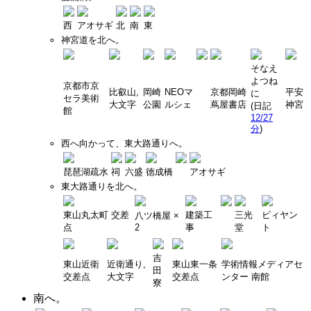
西
アオサギ
北
南
東
神宮道を北へ。
そなえ
よつね
京都市京
比叡山,
岡崎
NEOマ
京都岡崎
平安
に
セラ美術
大文字
公園
ルシェ
蔦屋書店
神宮
(日記
館
12/27
分
)
西へ向かって、東大路通りへ。
琵琶湖疏水
祠
六盛
徳成橋
アオサギ
東大路通りを北へ。
東山丸太町 交差
建築工
三光
ビィヤン
八ツ橋屋 ×
点
2
事
堂
ト
吉
東山近衛
近衛通り,
東山東一条
学術情報メディアセ
田
交差点
大文字
交差点
ンター 南館
寮
南へ。