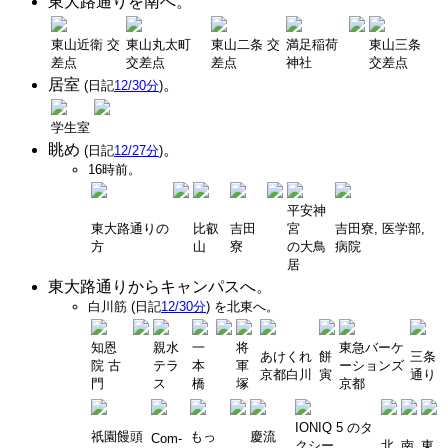
東大路通りを南へ。
東山近衛 交
東山丸太町
東山二条 交
満足稲荷
東山三条
差点
交差点
差点
神社
交差点
居室
。
(日記
12/30分
)
学生室
眺め
。
(日記
12/27分
)
16時前。
平安神
東大路通りの
比叡
吉田
宮
吉田寮, 医学部,
方
山
寮
の大鳥
病院
居
東大路通りからキャンパスへ。
白川筋 (日記
12/30分
) を北東へ。
知恩
親水
一
将
東急バーケ
あけくれ
餅
三条
院 古
テラ
本
軍
ーションズ
京都白川
寅
通り
門
ス
橋
塚
京都
IONIQ 5 のタ
祇園饅頭
もっ
慶流
Com-
クシー
北
南
東