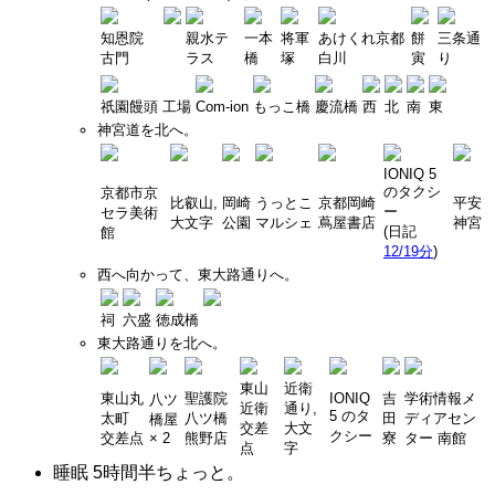
知恩院
親水テ
一本
将軍
あけくれ京都
餅
三条通
古門
ラス
橋
塚
白川
寅
り
祇園饅頭 工場
Com-ion
もっこ橋
慶流橋
西
北
南
東
神宮道を北へ。
IONIQ 5
のタクシ
京都市京
比叡山,
岡崎
うっとこ
京都岡崎
平安
ー
セラ美術
大文字
公園
マルシェ
蔦屋書店
神宮
(日記
館
12/19分
)
西へ向かって、東大路通りへ。
祠
六盛
徳成橋
東大路通りを北へ。
東山
近衛
東山丸
聖護院
IONIQ
吉
学術情報メ
八ツ
近衛
通り,
5 のタ
太町
八ツ橋
田
ディアセン
橋屋
交差
大文
クシー
交差点
× 2
熊野店
寮
ター 南館
点
字
睡眠 5時間半ちょっと。