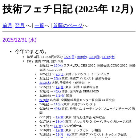
技術フェチ日記 (2025年 12月)
前月
,
翌月
へ |
一覧
へ |
首藤のページ
へ
2025/12/31 (水)
今年のまとめ。
散髪 4回, 11,800円(税込):
1/26(日)
,
5/9(金)
,
8/31(日)
,
11/15(土)
旅行: 国内 22回, 国外 3回
1/8(水) 〜
16(木)
ラスベガス
, CES 2025, 国際会議 CCNC 2025, 国際
会議 ICCE 2025
1/25(土) 〜
26(日)
未踏アドバンスト ミーティング
2/1(土) 〜
2(日)
東京, 未踏アドバンスト 成果報告会
2/13(木)
大阪, 千葉先生・伊達先生と
2/15(土) 〜
17(月)
東京, 未踏IT 成果報告会
3/3(月) 〜
4(火)
博多, 国内学会 DEIM 2025
4/26(土) 〜
5/2(金)
関東
5/7(水)
名古屋, 全国情報基盤センター長会議 ○○研究会
5/9(金) 〜
11(日)
東京, 未踏アドバンスト
6/3(火) 〜
4(水)
東京, 松浦さん ミーティング, ソニーベンチャーズ 訪
問
6/11(水) 〜
12(木)
東京, 情報処理学会 定時総会
6/17(火) 〜
18(水)
東京, メルカリR4D ボード, テックガレージ相談
7/7(月) 〜
11(金)
シンガポール
7/16(水) 〜
17(木)
東京, テックガレージ相談
7/18(金) 〜
21(月・祝)
東京, 未踏アドバンスト キックオフ会議