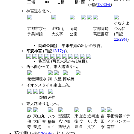
ion
工場
こ橋
橋: 西
(日記
12/30分
)
神宮道を北へ。
そなえよ
京都市京セ
比叡山,
岡崎
京都岡崎
つねに
ラ美術館
大文字
公園
蔦屋書店
(日記
12/29分
)
岡崎公園は、年末年始の出店の設営。
平安神宮
(日記
12/17分
)。
将軍塚 (写真末尾から1枚目)。
西へ向かって、東大路通りへ。
琵琶湖疏水
祠
六盛
徳成橋
イオンスタイル東山二条。
焼鯛
寿司
東大路通りを北へ。
妙
東山丸
聖護院
東山近
近衛通
吉
学術情報メデ
八ツ
傳
太町 交
八ツ橋
衛 交
り, 大
田
ィアセンター
橋屋
寺
差点
× 2
熊野店
差点
文字
寮
南館
茹で豚
, とんかつ。
(日記
12/30分
)