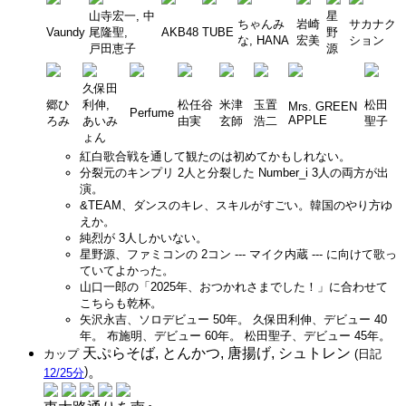
山寺宏一, 中
星
ちゃんみ
岩崎
サカナク
Vaundy
尾隆聖,
AKB48
TUBE
野
な, HANA
宏美
ション
戸田恵子
源
久保田
郷ひ
利伸,
松任谷
米津
玉置
松田
Mrs. GREEN
Perfume
APPLE
ろみ
あいみ
由実
玄師
浩二
聖子
ょん
紅白歌合戦を通して観たのは初めてかもしれない。
分裂元のキンプリ 2人と分裂した Number_i 3人の両方が出
演。
&TEAM、ダンスのキレ、スキルがすごい。韓国のやり方ゆ
えか。
純烈が 3人しかいない。
星野源、ファミコンの 2コン --- マイク内蔵 --- に向けて歌っ
ていてよかった。
山口一郎の「2025年、おつかれさまでした！」に合わせて
こちらも乾杯。
矢沢永吉、ソロデビュー 50年。 久保田利伸、デビュー 40
年。 布施明、デビュー 60年。 松田聖子、デビュー 45年。
天ぷらそば, とんかつ, 唐揚げ, シュトレン
カップ
(日記
)
。
12/25分