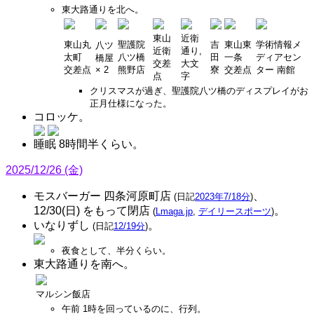
東大路通りを北へ。
東山
近衛
東山丸
聖護院
吉
東山東
学術情報メ
八ツ
近衛
通り,
太町
八ツ橋
田
一条
ディアセン
橋屋
交差
大文
交差点
× 2
熊野店
寮
交差点
ター 南館
点
字
クリスマスが過ぎ、聖護院八ツ橋のディスプレイがお
正月仕様になった。
コロッケ。
睡眠 8時間半くらい。
2025/12/26 (金)
モスバーガー 四条河原町店
、
(日記
2023年7/18分
)
12/30(日) をもって閉店
。
(
Lmaga.jp
,
デイリースポーツ
)
いなりずし
。
(日記
12/19分
)
夜食として、半分くらい。
東大路通りを南へ。
マルシン飯店
午前 1時を回っているのに、行列。