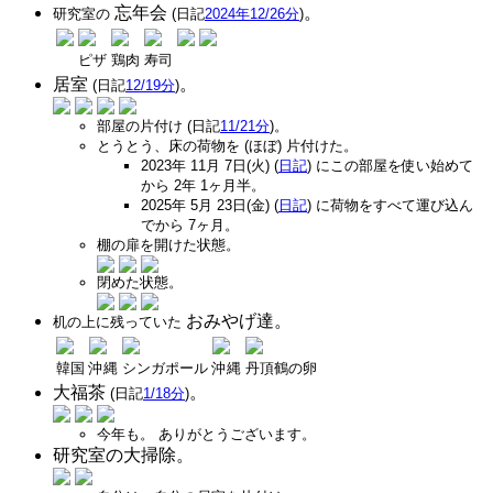
忘年会
。
研究室の
(日記
2024年12/26分
)
ピザ
鶏肉
寿司
居室
。
(日記
12/19分
)
部屋の片付け (日記
11/21分
)。
とうとう、床の荷物を (ほぼ) 片付けた。
2023年 11月 7日(火) (
日記
) にこの部屋を使い始めて
から 2年 1ヶ月半。
2025年 5月 23日(金) (
日記
) に荷物をすべて運び込ん
でから 7ヶ月。
棚の扉を開けた状態。
閉めた状態。
おみやげ達。
机の上に残っていた
韓国
沖縄
シンガポール
沖縄
丹頂鶴の卵
大福茶
。
(日記
1/18分
)
今年も。 ありがとうございます。
研究室の大掃除。