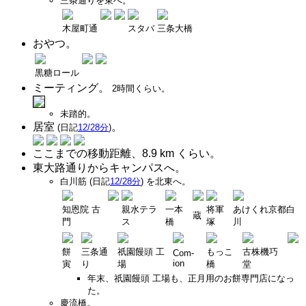
三条通りを東へ。
木屋町通
スタバ
三条大橋
おやつ。
黒糖ロール
ミーティング。
2時間くらい。
未踏的。
居室
。
(日記
12/28分
)
ここまでの移動距離、8.9 km くらい。
東大路通りからキャンパスへ。
白川筋 (日記
12/28分
) を北東へ。
知恩院 古
親水テラ
一本
将軍
あけくれ京都白
蔵
門
ス
橋
塚
川
餅
三条通
祇園饅頭 工
もっこ
古株機巧
Com-
ion
寅
り
場
橋
堂
年末、祇園饅頭 工場も、正月用のお餅専門店になっ
た。
慶流橋。