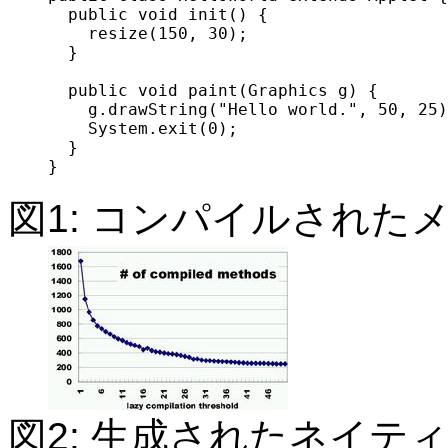
  public void init() {

    resize(150, 30);

  }

  public void paint(Graphics g) {

    g.drawString("Hello world.", 50, 25)
    System.exit(0);

  }

図1: コンパイルされた
図2: 生成されたネイテ